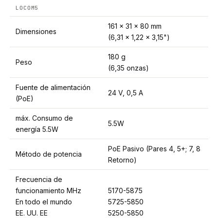
LOCOM5
161 x 31 x 80 mm
Dimensiones
(6,31 x 1,22 x 3,15")
180 g
Peso
(6,35 onzas)
Fuente de alimentación
24 V, 0,5 A
(PoE)
máx. Consumo de
5.5W
energía 5.5W
PoE Pasivo (Pares 4, 5+; 7, 8
Método de potencia
Retorno)
Frecuencia de
funcionamiento MHz
5170-5875
En todo el mundo
5725-5850
EE. UU. EE
5250-5850