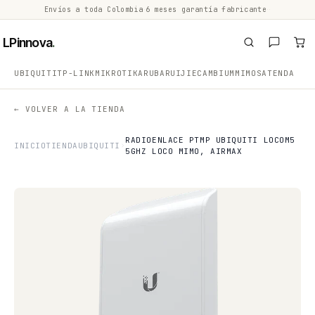
Envíos a toda Colombia
·
6 meses garantía fabricante
·
·
LPinnova
.
UBIQUITI
TP-LINK
MIKROTIK
ARUBA
RUIJIE
CAMBIUM
MIMOSA
TENDA
← VOLVER A LA TIENDA
RADIOENLACE PTMP UBIQUITI LOCOM5
INICIO
TIENDA
UBIQUITI
5GHZ LOCO MIMO, AIRMAX