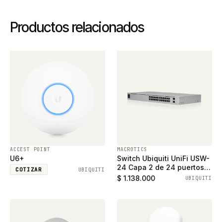
Productos relacionados
ACCEST POINT
MACROTICS
U6+
Switch Ubiquiti UniFi USW-
24 Capa 2 de 24 puertos
COTIZAR
UBIQUITI
ethernet gigabit y 2
$ 1.138.000
UBIQUITI
puertos SFP