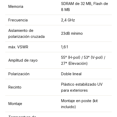
SDRAM de 32 MB, Flash de
Memoria
8 MB
Frecuencia
2,4 GHz
Aislamiento de
23dB mínimo
polarización cruzada
máx. VSWR
1,6:1
55° (H-pol) / 53° (V-pol) /
Amplitud de rayo
27° (Elevación)
Polarización
Doble lineal
Plástico estabilizado UV
Recinto
para exteriores
Montaje en poste (kit
Montaje
incluido)