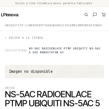
Envíos a toda Colombia
·
6 meses garantía fabricante
·
·
LPinnova
.
UBIQUITI
TP-LINK
MIKROTIK
ARUBA
RUIJIE
CAMBIUM
MIMOSA
TENDA
← VOLVER A LA TIENDA
NS-5AC RADIOENLACE PTMP UBIQUITI NS-5AC
INICIO
TIENDA
5 GHZ NANOSTATON AC
Imagen no disponible
20736
NS-5AC RADIOENLACE
PTMP UBIQUITI NS-5AC 5