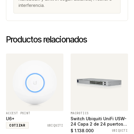
interferencia.
Productos relacionados
ACCEST POINT
MACROTICS
U6+
Switch Ubiquiti UniFi USW-
24 Capa 2 de 24 puertos
COTIZAR
UBIQUITI
ethernet gigabit y 2
$ 1.138.000
UBIQUITI