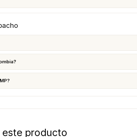
spacho
lombia?
TMP?
 este producto