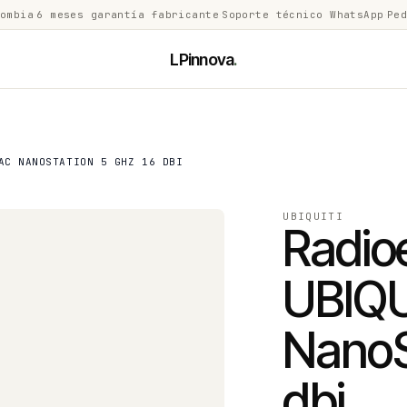
lombia
·
6 meses garantía fabricante
·
Soporte técnico WhatsApp
·
Ped
LPinnova
.
AC NANOSTATION 5 GHZ 16 DBI
UBIQUITI
Radio
UBIQU
NanoS
dbi