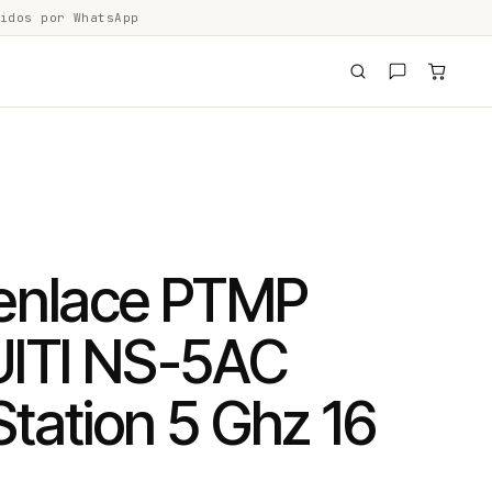
idos por WhatsApp
enlace PTMP
ITI NS-5AC
tation 5 Ghz 16