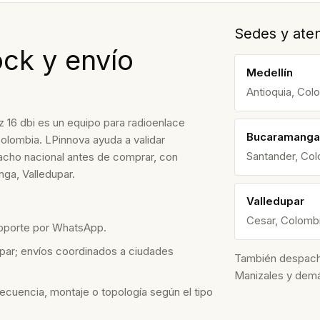
Sedes y aten
ock y envío
Medellín
Antioquia, Col
6 dbi es un equipo para radioenlace
Bucaramanga
 Colombia. LPinnova ayuda a validar
Santander, Co
spacho nacional antes de comprar, con
ga, Valledupar.
Valledupar
Cesar, Colomb
soporte por WhatsApp.
par; envíos coordinados a ciudades
También despacham
Manizales y dem
recuencia, montaje o topología según el tipo