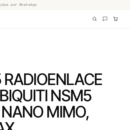
idos por WhatsApp
 RADIOENLACE
BIQUITI NSM5
 NANO MIMO,
AX