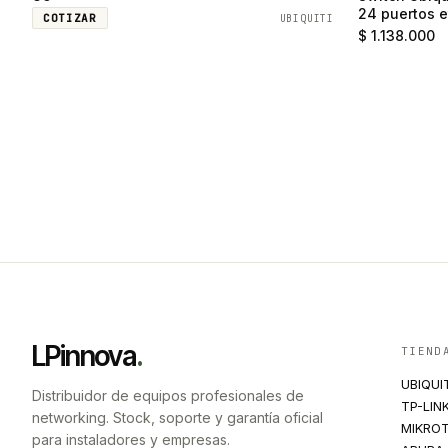
24 puertos e
COTIZAR
UBIQUITI
SFP
$ 1.138.000
LPinnova
.
TIEND
UBIQUI
Distribuidor de equipos profesionales de
TP-LIN
networking. Stock, soporte y garantía oficial
MIKROT
para instaladores y empresas.