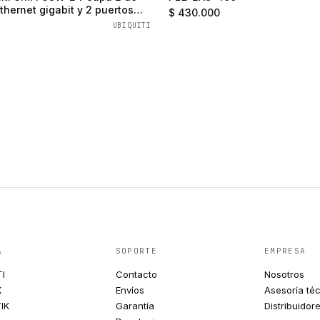
thernet gigabit y 2 puertos
$ 430.000
UBIQUITI
A
SOPORTE
EMPRESA
TI
Contacto
Nosotros
K
Envíos
Asesoría té
IK
Garantía
Distribuidor