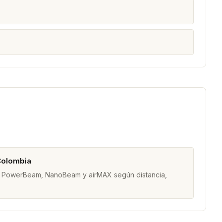
Colombia
am, PowerBeam, NanoBeam y airMAX según distancia,