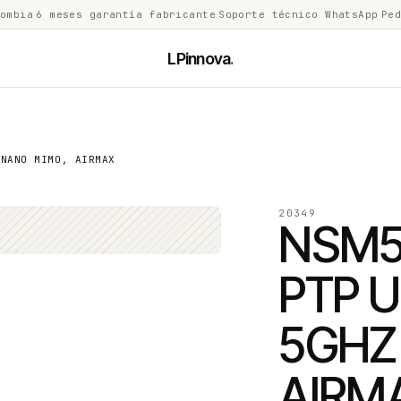
lombia
·
6 meses garantía fabricante
·
Soporte técnico WhatsApp
·
Ped
LPinnova
.
 NANO MIMO, AIRMAX
20349
NSM5
PTP U
5GHZ
AIRM