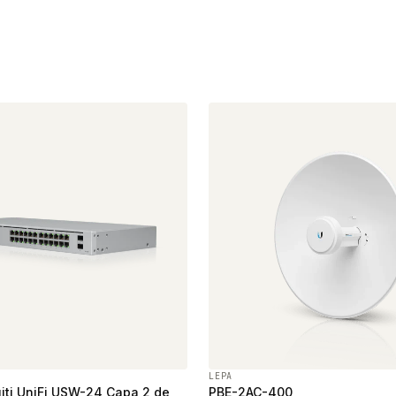
LEPA
iti UniFi USW-24 Capa 2 de
PBE-2AC-400