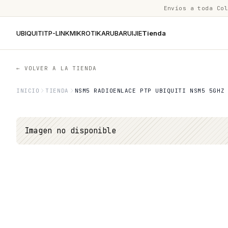
Envíos a toda Co
UBIQUITI
TP-LINK
MIKROTIK
ARUBA
RUIJIE
Tienda
← VOLVER A LA TIENDA
INICIO
TIENDA
NSM5 RADIOENLACE PTP UBIQUITI NSM5 5GHZ
Imagen no disponible