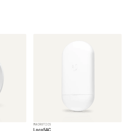
MACROTICS
Loco5AC