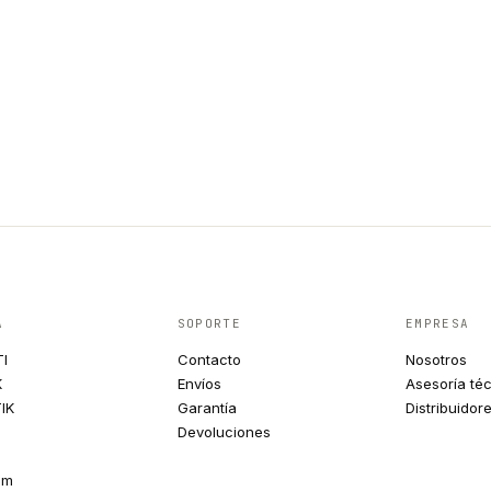
A
SOPORTE
EMPRESA
TI
Contacto
Nosotros
K
Envíos
Asesoría té
IK
Garantía
Distribuidor
Devoluciones
um