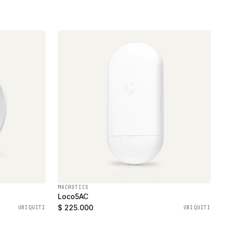
MACROTICS
Loco5AC
$ 225.000
UBIQUITI
UBIQUITI