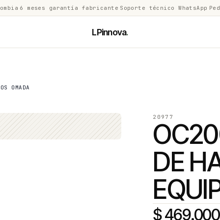
lombia
·
6 meses garantía fabricante
·
Soporte técnico WhatsApp
·
Ped
LPinnova
.
POS OMADA
20977
OC20
DE H
EQUI
$ 469.000