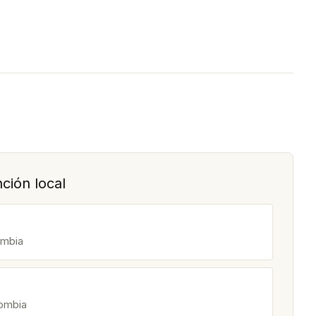
ción local
ombia
lombia