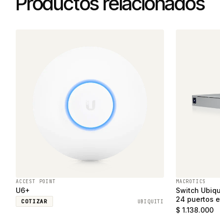
Productos relacionados
ACCEST POINT
MACROTICS
U6+
Switch Ubiqu
24 puertos e
COTIZAR
UBIQUITI
SFP
$ 1.138.000