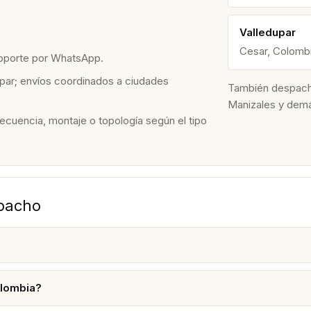
Valledupar
Cesar, Colomb
soporte por WhatsApp.
par; envíos coordinados a ciudades
También despacham
Manizales y dem
recuencia, montaje o topología según el tipo
spacho
olombia?