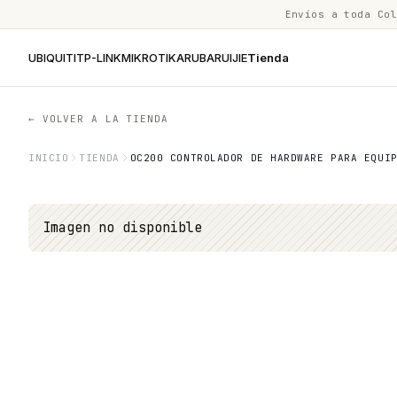
Envíos a toda Co
UBIQUITI
TP-LINK
MIKROTIK
ARUBA
RUIJIE
Tienda
← VOLVER A LA TIENDA
INICIO
TIENDA
OC200 CONTROLADOR DE HARDWARE PARA EQUI
Imagen no disponible