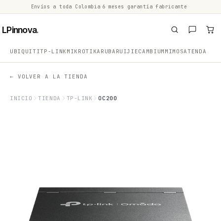
Envíos a toda Colombia
·
6 meses garantía fabricante
·
·
LPinnova
.
UBIQUITI
TP-LINK
MIKROTIK
ARUBA
RUIJIE
CAMBIUM
MIMOSA
TENDA
← VOLVER A LA TIENDA
INICIO
TIENDA
TP-LINK
OC200