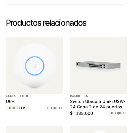
Productos relacionados
ACCEST POINT
MACROTICS
U6+
Switch Ubiquiti UniFi USW-
24 Capa 2 de 24 puertos
COTIZAR
UBIQUITI
ethernet gigabit y 2
$ 1.138.000
UBIQUITI
puertos SFP