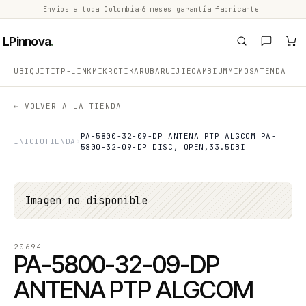
Envíos a toda Colombia
·
6 meses garantía fabricante
·
·
LPinnova
.
UBIQUITI
TP-LINK
MIKROTIK
ARUBA
RUIJIE
CAMBIUM
MIMOSA
TENDA
← VOLVER A LA TIENDA
PA-5800-32-09-DP ANTENA PTP ALGCOM PA-
INICIO
TIENDA
5800-32-09-DP DISC, OPEN,33.5DBI
Imagen no disponible
20694
PA-5800-32-09-DP
ANTENA PTP ALGCOM