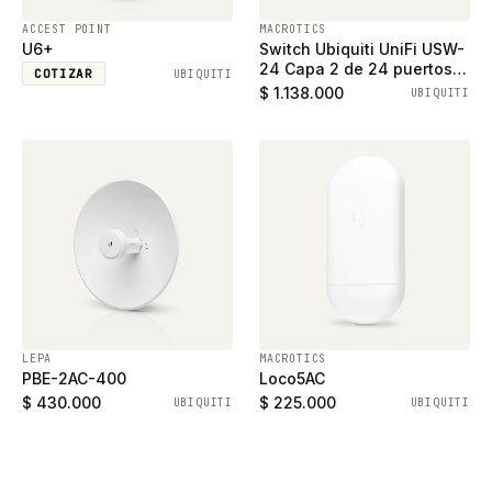
ACCEST POINT
MACROTICS
U6+
Switch Ubiquiti UniFi USW-
24 Capa 2 de 24 puertos
COTIZAR
UBIQUITI
ethernet gigabit y 2
$ 1.138.000
UBIQUITI
puertos SFP
LEPA
MACROTICS
PBE-2AC-400
Loco5AC
$ 430.000
$ 225.000
UBIQUITI
UBIQUITI