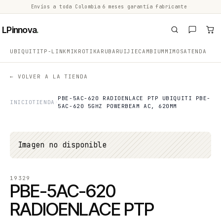
Envíos a toda Colombia
·
6 meses garantía fabricante
·
·
LPinnova
.
UBIQUITI
TP-LINK
MIKROTIK
ARUBA
RUIJIE
CAMBIUM
MIMOSA
TENDA
← VOLVER A LA TIENDA
PBE-5AC-620 RADIOENLACE PTP UBIQUITI PBE-
INICIO
TIENDA
5AC-620 5GHZ POWERBEAM AC, 620MM
Imagen no disponible
19329
PBE-5AC-620
RADIOENLACE PTP