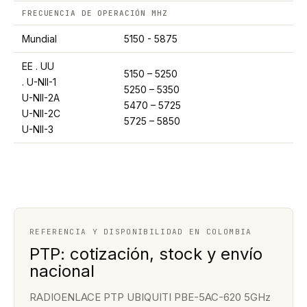
FRECUENCIA DE OPERACIÓN MHZ
Mundial
5150 - 5875
EE . UU
5150 – 5250
. U-NII-1
5250 – 5350
U-NII-2A
5470 – 5725
U-NII-2C
5725 – 5850
U-NII-3
REFERENCIA Y DISPONIBILIDAD EN COLOMBIA
PTP: cotización, stock y envío
nacional
RADIOENLACE PTP UBIQUITI PBE-5AC-620 5GHz