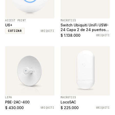
ACCEST POINT
MACROTICS
U6+
Switch Ubiquiti UniFi USW-
24 Capa 2 de 24 puertos
COTIZAR
UBIQUITI
ethernet gigabit y 2
$ 1.138.000
UBIQUITI
puertos SFP
LEPA
MACROTICS
PBE-2AC-400
Loco5AC
$ 430.000
$ 225.000
UBIQUITI
UBIQUITI