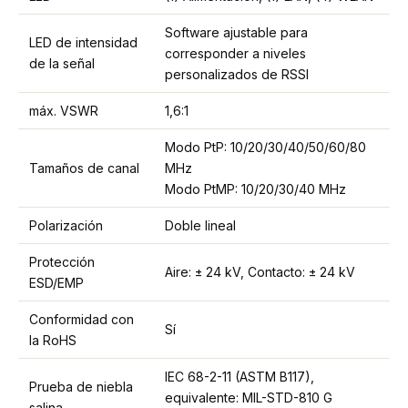
Software ajustable para
LED de intensidad
corresponder a niveles
de la señal
personalizados de RSSI
máx. VSWR
1,6:1
Modo PtP: 10/20/30/40/50/60/80
Tamaños de canal
MHz
Modo PtMP: 10/20/30/40 MHz
Polarización
Doble lineal
Protección
Aire: ± 24 kV, Contacto: ± 24 kV
ESD/EMP
Conformidad con
Sí
la RoHS
IEC 68-2-11 (ASTM B117),
Prueba de niebla
equivalente: MIL-STD-810 G
salina