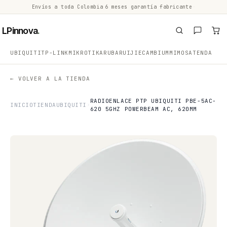
Envíos a toda Colombia
·
6 meses garantía fabricante
·
·
LPinnova
.
UBIQUITI
TP-LINK
MIKROTIK
ARUBA
RUIJIE
CAMBIUM
MIMOSA
TENDA
← VOLVER A LA TIENDA
RADIOENLACE PTP UBIQUITI PBE-5AC-
INICIO
TIENDA
UBIQUITI
620 5GHZ POWERBEAM AC, 620MM