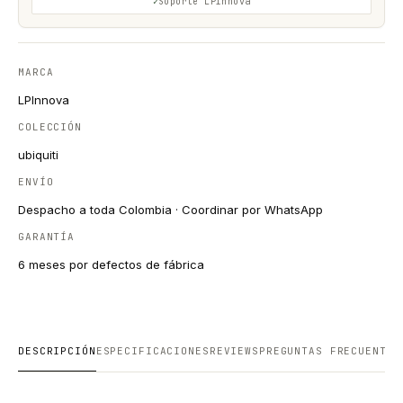
Soporte LPinnova
MARCA
LPInnova
COLECCIÓN
ubiquiti
ENVÍO
Despacho a toda Colombia · Coordinar por WhatsApp
GARANTÍA
6 meses por defectos de fábrica
DESCRIPCIÓN
ESPECIFICACIONES
REVIEWS
PREGUNTAS FRECUENTES