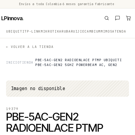
Envíos a toda Colombia
·
6 meses garantía fabricante
·
·
LPinnova
.
UBIQUITI
TP-LINK
MIKROTIK
ARUBA
RUIJIE
CAMBIUM
MIMOSA
TENDA
← VOLVER A LA TIENDA
PBE-5AC-GEN2 RADIOENLACE PTMP UBIQUITI
INICIO
TIENDA
PBE-5AC-GEN2 5GHZ POWERBEAM AC, GEN2
Imagen no disponible
19379
PBE-5AC-GEN2
RADIOENLACE PTMP