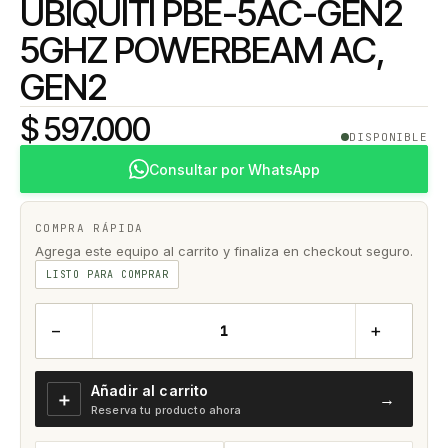
UBIQUITI PBE-5AC-GEN2
5GHZ POWERBEAM AC,
GEN2
$ 597.000
DISPONIBLE
Consultar por WhatsApp
COMPRA RÁPIDA
Agrega este equipo al carrito y finaliza en checkout seguro.
LISTO PARA COMPRAR
−
+
Añadir al carrito
＋
→
Reserva tu producto ahora