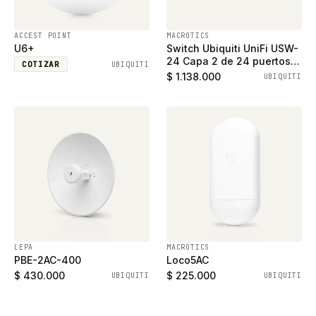
ACCEST POINT
MACROTICS
U6+
Switch Ubiquiti UniFi USW-
24 Capa 2 de 24 puertos
COTIZAR
UBIQUITI
ethernet gigabit y 2
$ 1.138.000
UBIQUITI
puertos SFP
LEPA
MACROTICS
PBE-2AC-400
Loco5AC
$ 430.000
$ 225.000
UBIQUITI
UBIQUITI