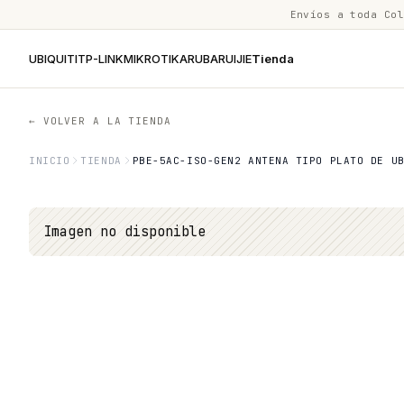
Envíos a toda Co
UBIQUITI
TP-LINK
MIKROTIK
ARUBA
RUIJIE
Tienda
← VOLVER A LA TIENDA
INICIO
TIENDA
PBE-5AC-ISO-GEN2 ANTENA TIPO PLATO DE U
Imagen no disponible