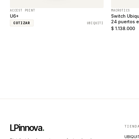
ACCEST POINT
MACROTICS
U6+
Switch Ubiqu
24 puertos e
COTIZAR
UBIQUITI
SFP
$ 1.138.000
LPinnova
.
TIEND
UBIQUI