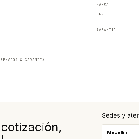
MARCA
ENVÍO
GARANTÍA
ES
ENVÍOS & GARANTÍA
Sedes y aten
otización,
Medellín