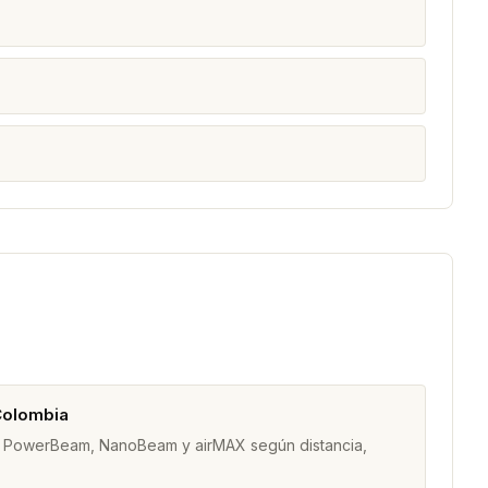
Colombia
am, PowerBeam, NanoBeam y airMAX según distancia,