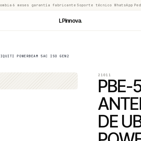
lombia
·
6 meses garantía fabricante
·
Soporte técnico WhatsApp
·
Ped
LPinnova
.
BIQUITI POWERBEAM 5AC ISO GEN2
21011
PBE-
ANTE
DE UB
POWE