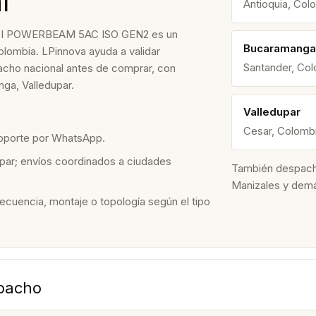
l
Antioquia, Col
I POWERBEAM 5AC ISO GEN2 es un
Bucaramanga
olombia. LPinnova ayuda a validar
Santander, Co
spacho nacional antes de comprar, con
ga, Valledupar.
Valledupar
Cesar, Colomb
soporte por WhatsApp.
par; envíos coordinados a ciudades
También despacham
Manizales y dem
recuencia, montaje o topología según el tipo
spacho