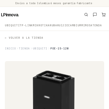
Envíos a toda Colombia
·
6 meses garantía fabricante
·
·
LPinnova
.
UBIQUITI
TP-LINK
MIKROTIK
ARUBA
RUIJIE
CAMBIUM
MIMOSA
TENDA
← VOLVER A LA TIENDA
INICIO
TIENDA
UBIQUITI
POE-15-12W