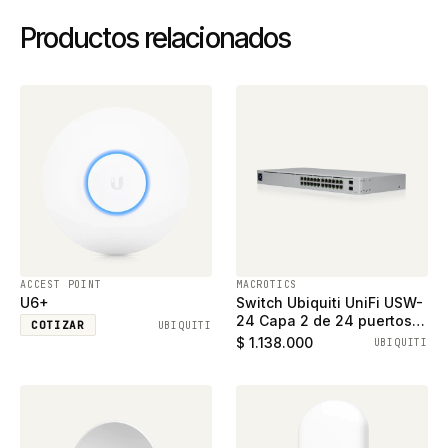
Productos relacionados
ACCEST POINT
MACROTICS
U6+
Switch Ubiquiti UniFi USW-
24 Capa 2 de 24 puertos
COTIZAR
UBIQUITI
ethernet gigabit y 2
$ 1.138.000
UBIQUITI
puertos SFP