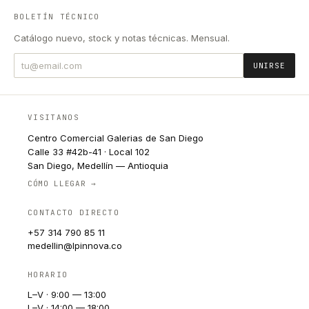
BOLETÍN TÉCNICO
Catálogo nuevo, stock y notas técnicas. Mensual.
UNIRSE
VISITANOS
Centro Comercial Galerias de San Diego
Calle 33 #42b-41 · Local 102
San Diego, Medellín — Antioquia
CÓMO LLEGAR →
CONTACTO DIRECTO
+57 314 790 85 11
medellin@lpinnova.co
HORARIO
L–V · 9:00 — 13:00
L–V · 14:00 — 18:00