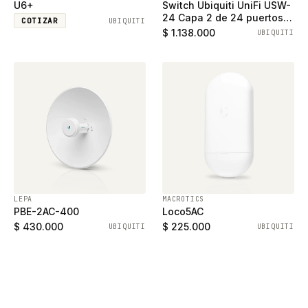
U6+
Switch Ubiquiti UniFi USW-
24 Capa 2 de 24 puertos
COTIZAR
UBIQUITI
ethernet gigabit y 2
$ 1.138.000
UBIQUITI
puertos SFP
LEPA
MACROTICS
PBE-2AC-400
Loco5AC
$ 430.000
$ 225.000
UBIQUITI
UBIQUITI