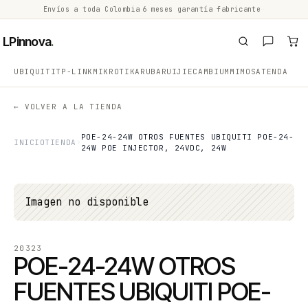
Envíos a toda Colombia
·
6 meses garantía fabricante
·
·
LPinnova
.
UBIQUITI
TP-LINK
MIKROTIK
ARUBA
RUIJIE
CAMBIUM
MIMOSA
TENDA
← VOLVER A LA TIENDA
POE-24-24W OTROS FUENTES UBIQUITI POE-24-
INICIO
TIENDA
24W POE INJECTOR, 24VDC, 24W
Imagen no disponible
20323
POE-24-24W OTROS
FUENTES UBIQUITI POE-