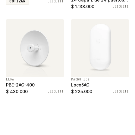
COTIZAR
UBIQUITI
ethernet gigabit y 2
$ 1.138.000
UBIQUITI
puertos SFP
LEPA
MACROTICS
PBE-2AC-400
Loco5AC
$ 430.000
$ 225.000
UBIQUITI
UBIQUITI