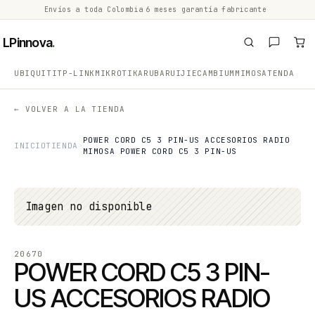
Envíos a toda Colombia
·
6 meses garantía fabricante
·
·
LPinnova
.
UBIQUITI
TP-LINK
MIKROTIK
ARUBA
RUIJIE
CAMBIUM
MIMOSA
TENDA
← VOLVER A LA TIENDA
POWER CORD C5 3 PIN-US ACCESORIOS RADIO
INICIO
TIENDA
MIMOSA POWER CORD C5 3 PIN-US
Imagen no disponible
20670
POWER CORD C5 3 PIN-
US ACCESORIOS RADIO