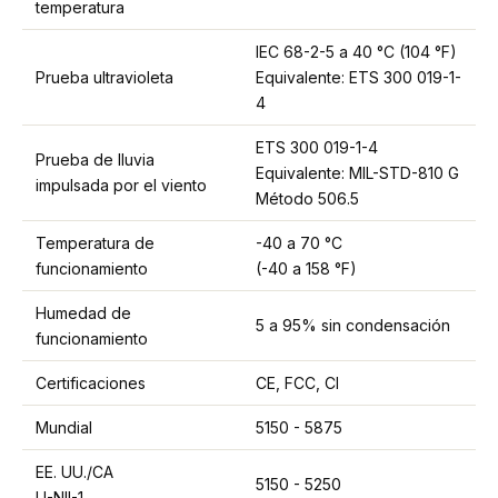
temperatura
IEC 68-2-5 a 40 °C (104 °F)
Prueba ultravioleta
Equivalente: ETS 300 019-1-
4
ETS 300 019-1-4
Prueba de lluvia
Equivalente: MIL-STD-810 G
impulsada por el viento
Método 506.5
Temperatura de
-40 a 70 °C
funcionamiento
(-40 a 158 °F)
Humedad de
5 a 95% sin condensación
funcionamiento
Certificaciones
CE, FCC, CI
Mundial
5150 - 5875
EE. UU./CA
5150 - 5250
U-NII-1