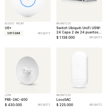
ACCEST POINT
MACROTICS
U6+
Switch Ubiquiti UniFi USW-
24 Capa 2 de 24 puertos
COTIZAR
UBIQUITI
ethernet gigabit y 2
$ 1.138.000
UBIQUITI
puertos SFP
LEPA
MACROTICS
PBE-2AC-400
Loco5AC
$ 430.000
$ 225.000
UBIQUITI
UBIQUITI