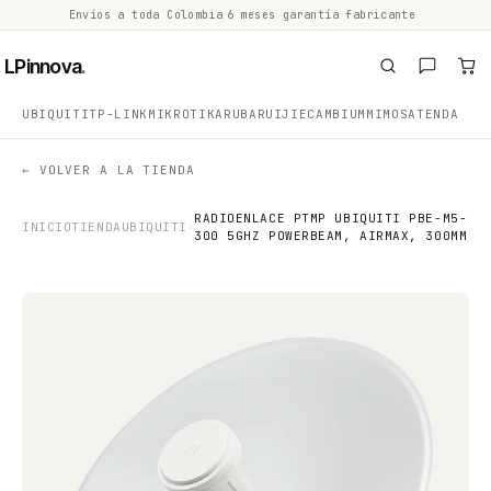
Envíos a toda Colombia
·
6 meses garantía fabricante
·
·
LPinnova
.
UBIQUITI
TP-LINK
MIKROTIK
ARUBA
RUIJIE
CAMBIUM
MIMOSA
TENDA
← VOLVER A LA TIENDA
RADIOENLACE PTMP UBIQUITI PBE-M5-
INICIO
TIENDA
UBIQUITI
300 5GHZ POWERBEAM, AIRMAX, 300MM