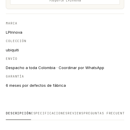
Soporte LPinnova
MARCA
LPInnova
COLECCIÓN
ubiquiti
ENVÍO
Despacho a toda Colombia · Coordinar por WhatsApp
GARANTÍA
6 meses por defectos de fábrica
DESCRIPCIÓN
ESPECIFICACIONES
REVIEWS
PREGUNTAS FRECUENTES