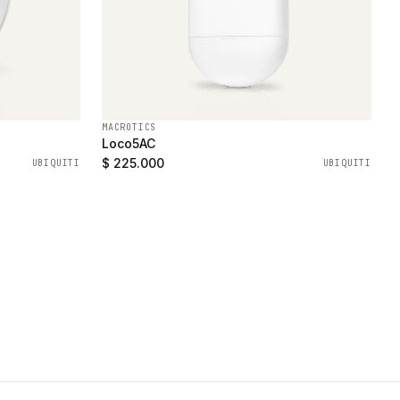
MACROTICS
Loco5AC
$ 225.000
UBIQUITI
UBIQUITI