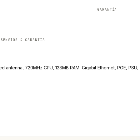
GARANTÍA
ES
ENVÍOS & GARANTÍA
ated antenna, 720MHz CPU, 128MB RAM, Gigabit Ethernet, POE, PSU,