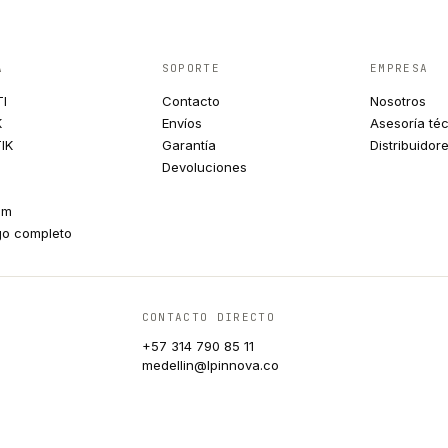
A
SOPORTE
EMPRESA
TI
Contacto
Nosotros
K
Envíos
Asesoría té
IK
Garantía
Distribuidor
Devoluciones
um
go completo
CONTACTO DIRECTO
+57 314 790 85 11
medellin@lpinnova.co