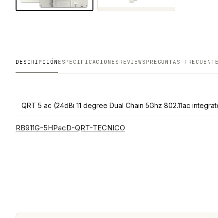
DESCRIPCIÓN
ESPECIFICACIONES
REVIEWS
PREGUNTAS FRECUENT
QRT 5 ac (24dBi 11 degree Dual Chain 5Ghz 802.11ac integr
RB911G-5HPacD-QRT-TECNICO