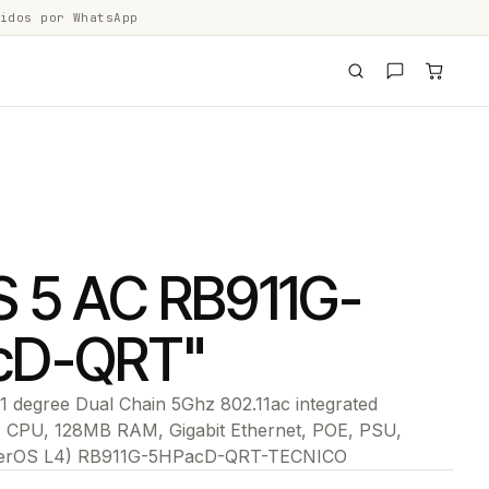
idos por WhatsApp
 5 AC RB911G-
cD-QRT"
1 degree Dual Chain 5Ghz 802.11ac integrated
 CPU, 128MB RAM, Gigabit Ethernet, POE, PSU,
terOS L4) RB911G-5HPacD-QRT-TECNICO