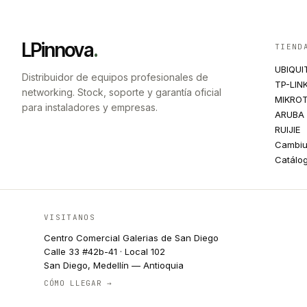
LPinnova
.
TIEND
UBIQUI
Distribuidor de equipos profesionales de
TP-LIN
networking. Stock, soporte y garantía oficial
MIKROT
para instaladores y empresas.
ARUBA
RUIJIE
Cambi
Catálo
VISITANOS
Centro Comercial Galerias de San Diego
Calle 33 #42b-41 · Local 102
San Diego, Medellín — Antioquia
CÓMO LLEGAR →