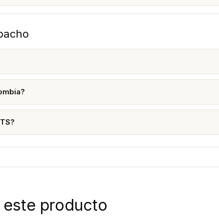
spacho
lombia?
RTS?
 este producto