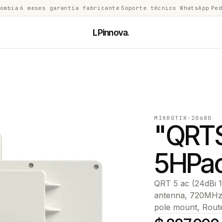
lombia
·
6 meses garantía fabricante
·
Soporte técnico WhatsApp
·
Ped
LPinnova
.
MIKROTIK
·
20680
"QRTS
5HPa
QRT 5 ac (24dBi 1
antenna, 720MHz
pole mount, Rou