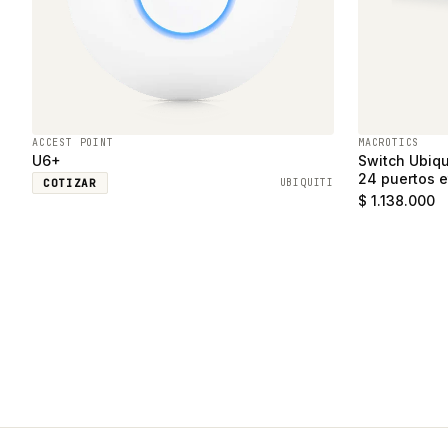
ACCEST POINT
MACROTICS
U6+
Switch Ubiqu
24 puertos e
COTIZAR
UBIQUITI
SFP
$ 1.138.000