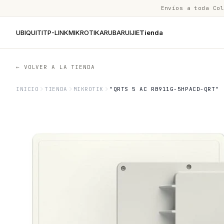
Envíos a toda Co
UBIQUITI
TP-LINK
MIKROTIK
ARUBA
RUIJIE
Tienda
← VOLVER A LA TIENDA
INICIO
TIENDA
MIKROTIK
"QRTS 5 AC RB911G-5HPACD-QRT"