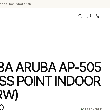
idos por WhatsApp
8A ARUBA AP-505
SS POINT INDOOR
RW)
00
DISPONIBLE