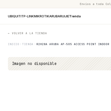
Envíos a toda Co
UBIQUITI
TP-LINK
MIKROTIK
ARUBA
RUIJIE
Tienda
← VOLVER A LA TIENDA
INICIO
TIENDA
R2H28A ARUBA AP-505 ACCESS POINT INDOOR
Imagen no disponible