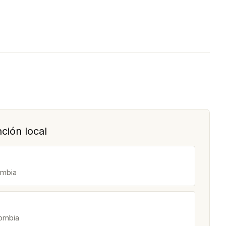
ción local
ombia
lombia