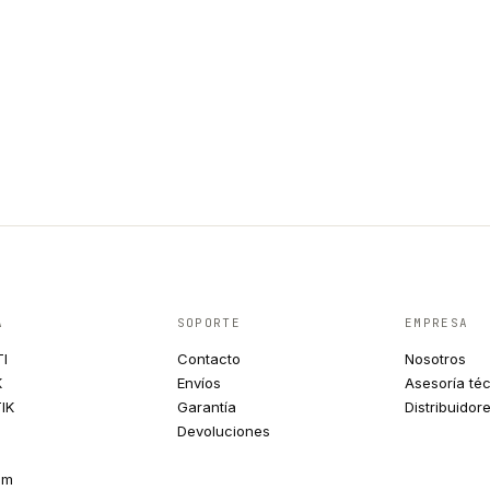
A
SOPORTE
EMPRESA
TI
Contacto
Nosotros
K
Envíos
Asesoría té
IK
Garantía
Distribuidor
Devoluciones
um