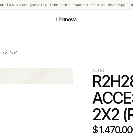
lombia
·
6 meses garantía fabricante
·
Soporte técnico WhatsApp
·
Ped
LPinnova
.
 2X2 (RW)
21509
R2H2
ACCE
2X2 (
$ 1.470.0