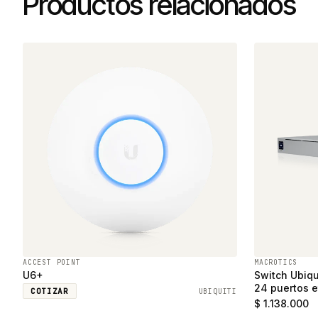
Productos relacionados
ACCEST POINT
MACROTICS
U6+
Switch Ubiqu
24 puertos e
COTIZAR
UBIQUITI
SFP
$ 1.138.000