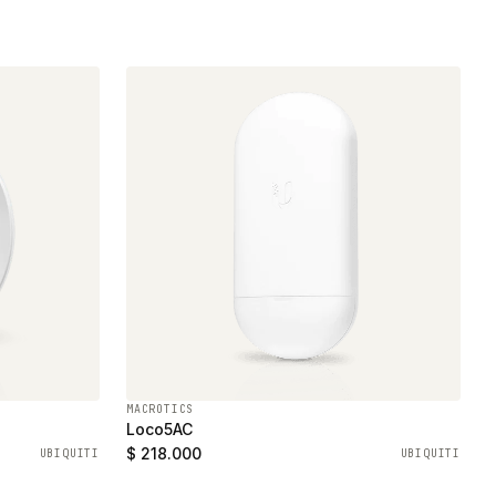
MACROTICS
Loco5AC
$ 218.000
UBIQUITI
UBIQUITI