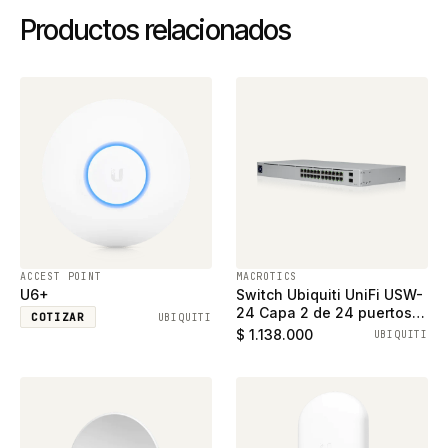
Productos relacionados
ACCEST POINT
MACROTICS
U6+
Switch Ubiquiti UniFi USW-
24 Capa 2 de 24 puertos
COTIZAR
UBIQUITI
ethernet gigabit y 2
$ 1.138.000
UBIQUITI
puertos SFP