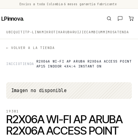
Envíos a toda Colombia
·
6 meses garantía fabricante
·
·
LPinnova
.
UBIQUITI
TP-LINK
MIKROTIK
ARUBA
RUIJIE
CAMBIUM
MIMOSA
TENDA
← VOLVER A LA TIENDA
R2X06A WI-FI AP ARUBA R2X06A ACCESS POINT
INICIO
TIENDA
AP15 INDOOR 4X4:4 INSTANT ON
Imagen no disponible
19381
R2X06A WI-FI AP ARUBA
R2X06A ACCESS POINT