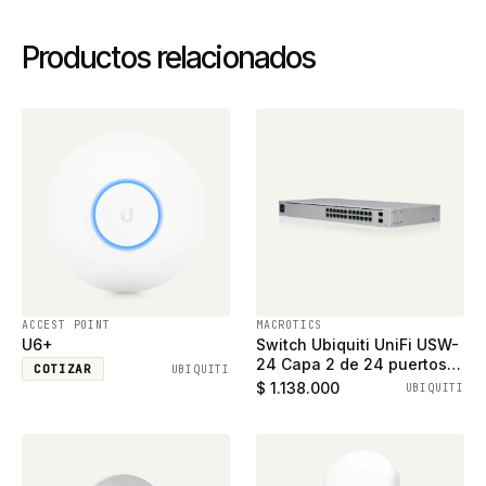
Productos relacionados
ACCEST POINT
MACROTICS
U6+
Switch Ubiquiti UniFi USW-
24 Capa 2 de 24 puertos
COTIZAR
UBIQUITI
ethernet gigabit y 2
$ 1.138.000
UBIQUITI
puertos SFP