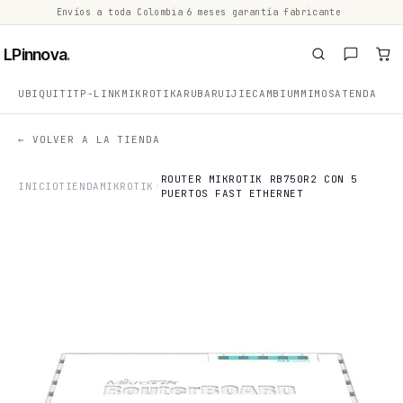
Envíos a toda Colombia
·
6 meses garantía fabricante
·
·
LPinnova
.
UBIQUITI
TP-LINK
MIKROTIK
ARUBA
RUIJIE
CAMBIUM
MIMOSA
TENDA
← VOLVER A LA TIENDA
ROUTER MIKROTIK RB750R2 CON 5
INICIO
TIENDA
MIKROTIK
PUERTOS FAST ETHERNET