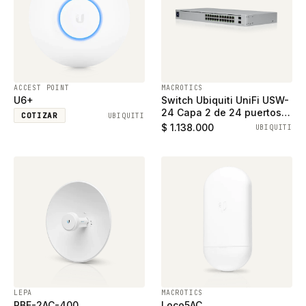
ACCEST POINT
MACROTICS
U6+
Switch Ubiquiti UniFi USW-
24 Capa 2 de 24 puertos
COTIZAR
UBIQUITI
ethernet gigabit y 2
$ 1.138.000
UBIQUITI
puertos SFP
LEPA
MACROTICS
PBE-2AC-400
Loco5AC