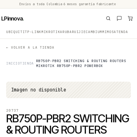
Envíos a toda Colombia
·
6 meses garantía fabricante
·
·
LPinnova
.
UBIQUITI
TP-LINK
MIKROTIK
ARUBA
RUIJIE
CAMBIUM
MIMOSA
TENDA
← VOLVER A LA TIENDA
RB750P-PBR2 SWITCHING & ROUTING ROUTERS
INICIO
TIENDA
MIKROTIK RB750P-PBR2 POWERBOX
Imagen no disponible
20737
RB750P-PBR2 SWITCHING
& ROUTING ROUTERS