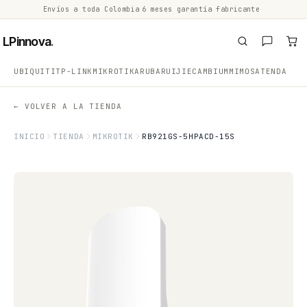
Envíos a toda Colombia
·
6 meses garantía fabricante
·
·
LPinnova
.
UBIQUITI
TP-LINK
MIKROTIK
ARUBA
RUIJIE
CAMBIUM
MIMOSA
TENDA
← VOLVER A LA TIENDA
INICIO
TIENDA
MIKROTIK
RB921GS-5HPACD-15S