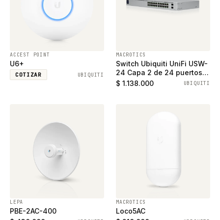
ACCEST POINT
MACROTICS
U6+
Switch Ubiquiti UniFi USW-
24 Capa 2 de 24 puertos
COTIZAR
UBIQUITI
ethernet gigabit y 2
$ 1.138.000
UBIQUITI
puertos SFP
LEPA
MACROTICS
PBE-2AC-400
Loco5AC