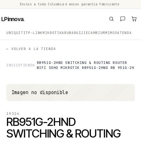
Envíos a toda Colombia
·
6 meses garantía fabricante
·
·
LPinnova
.
UBIQUITI
TP-LINK
MIKROTIK
ARUBA
RUIJIE
CAMBIUM
MIMOSA
TENDA
← VOLVER A LA TIENDA
RB951G-2HND SWITCHING & ROUTING ROUTER
INICIO
TIENDA
WIFI SOHO MIKROTIK RB951G-2HND RB 951G-2H
Imagen no disponible
19324
RB951G-2HND
SWITCHING & ROUTING