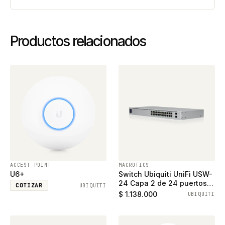
Productos relacionados
ACCEST POINT
MACROTICS
U6+
Switch Ubiquiti UniFi USW-
24 Capa 2 de 24 puertos
COTIZAR
UBIQUITI
ethernet gigabit y 2
$ 1.138.000
UBIQUITI
puertos SFP