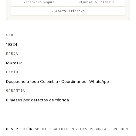
Checkout seguro
Envíos a Colombia
Soporte LPinnova
SKU
19324
MARCA
MikroTik
ENVÍO
Despacho a toda Colombia · Coordinar por WhatsApp
GARANTÍA
6 meses por defectos de fábrica
DESCRIPCIÓN
ESPECIFICACIONES
REVIEWS
PREGUNTAS FRECUENTES