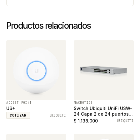
Productos relacionados
ACCEST POINT
MACROTICS
U6+
Switch Ubiquiti UniFi USW-
24 Capa 2 de 24 puertos
COTIZAR
UBIQUITI
ethernet gigabit y 2
$ 1.138.000
UBIQUITI
puertos SFP