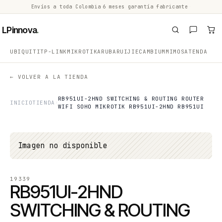
Envíos a toda Colombia
·
6 meses garantía fabricante
·
·
LPinnova
.
UBIQUITI
TP-LINK
MIKROTIK
ARUBA
RUIJIE
CAMBIUM
MIMOSA
TENDA
← VOLVER A LA TIENDA
RB951UI-2HND SWITCHING & ROUTING ROUTER
INICIO
TIENDA
WIFI SOHO MIKROTIK RB951UI-2HND RB951UI
Imagen no disponible
19339
RB951UI-2HND
SWITCHING & ROUTING