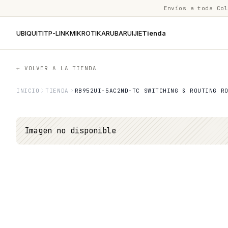
Envíos a toda Co
UBIQUITI
TP-LINK
MIKROTIK
ARUBA
RUIJIE
Tienda
← VOLVER A LA TIENDA
INICIO
TIENDA
RB952UI-5AC2ND-TC SWITCHING & ROUTING R
Imagen no disponible