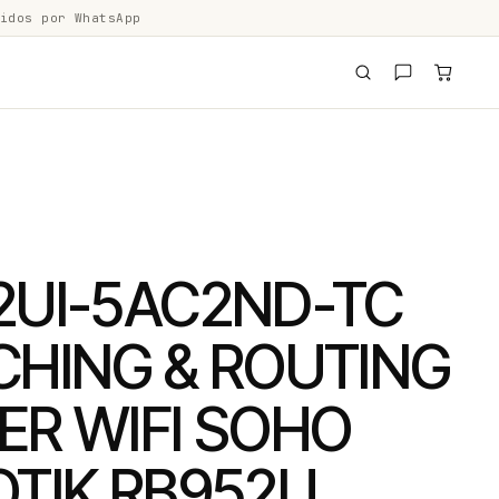
idos por WhatsApp
2UI-5AC2ND-TC
CHING & ROUTING
ER WIFI SOHO
OTIK RB952U