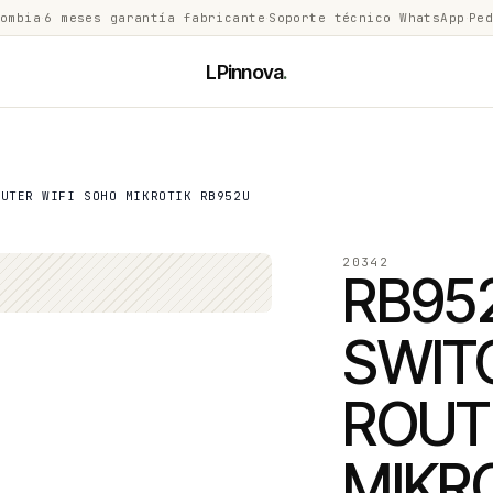
lombia
·
6 meses garantía fabricante
·
Soporte técnico WhatsApp
·
Ped
LPinnova
.
OUTER WIFI SOHO MIKROTIK RB952U
20342
RB95
SWIT
ROUT
MIKR