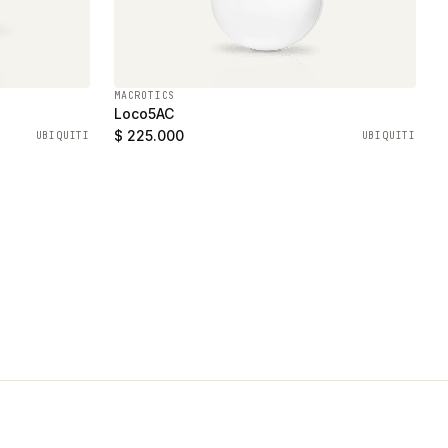
MACROTICS
Loco5AC
$ 225.000
UBIQUITI
UBIQUITI