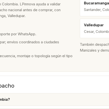
Bucaramanga
n Colombia. LPinnova ayuda a validar
Santander, Co
spacho nacional antes de comprar, con
ga, Valledupar.
Valledupar
Cesar, Colomb
soporte por WhatsApp.
par; envíos coordinados a ciudades
También despacham
Manizales y dem
recuencia, montaje o topología según el tipo
spacho
mbia?