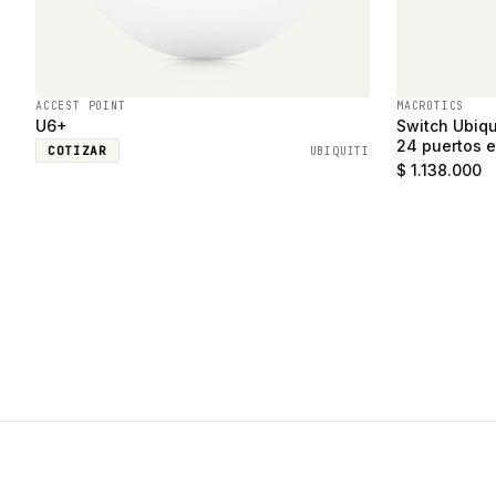
ACCEST POINT
MACROTICS
U6+
Switch Ubiqu
24 puertos e
COTIZAR
UBIQUITI
SFP
$ 1.138.000