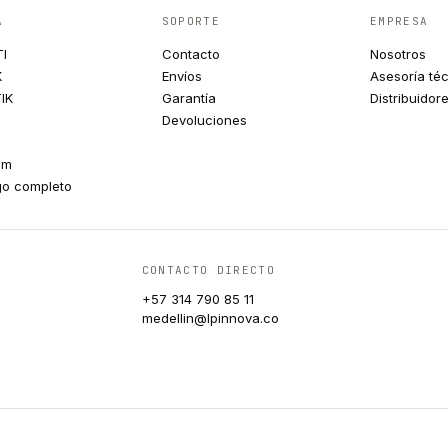
A
SOPORTE
EMPRESA
TI
Contacto
Nosotros
K
Envíos
Asesoría té
IK
Garantía
Distribuidor
Devoluciones
um
go completo
CONTACTO DIRECTO
+57 314 790 85 11
medellin@lpinnova.co