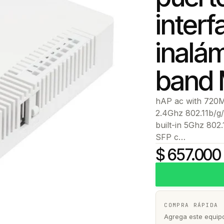
interf
inalám
band
hAP ac with 720M
2.4Ghz 802.11b/g/
built-in 5Ghz 802.
SFP c…
$ 657.000
COMPRA RÁPIDA
Agrega este equipo 