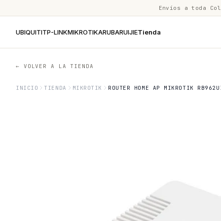
Envíos a toda Co
UBIQUITI
TP-LINK
MIKROTIK
ARUBA
RUIJIE
Tienda
← VOLVER A LA TIENDA
INICIO
TIENDA
MIKROTIK
ROUTER HOME AP MIKROTIK RB962U