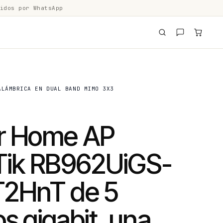
idos por WhatsApp
ALÁMBRICA EN DUAL BAND MIMO 3X3
r Home AP
Tik RB962UiGS-
2HnT de 5
s gigabit, una