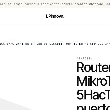
lombia
·
6 meses garantía fabricante
·
Soporte técnico WhatsApp
·
Ped
LPinnova
.
IGS-5HACT2HNT DE 5 PUERTOS GIGABIT, UNA INTERFAZ SFP CON IN
MIKROTIK
Route
Mikro
5HacT
puerto