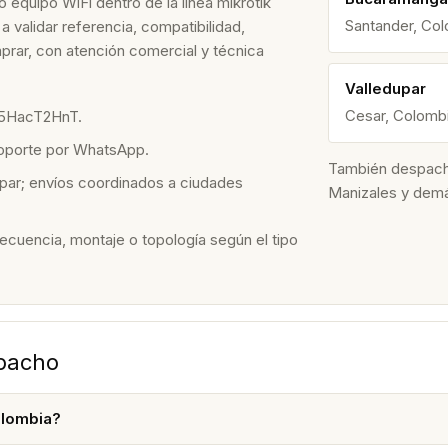
equipo WiFi dentro de la línea mikrotik
Santander, Co
 validar referencia, compatibilidad,
prar, con atención comercial y técnica
Valledupar
Cesar, Colomb
-5HacT2HnT.
soporte por WhatsApp.
También despacham
par; envíos coordinados a ciudades
Manizales y dem
recuencia, montaje o topología según el tipo
spacho
lombia?