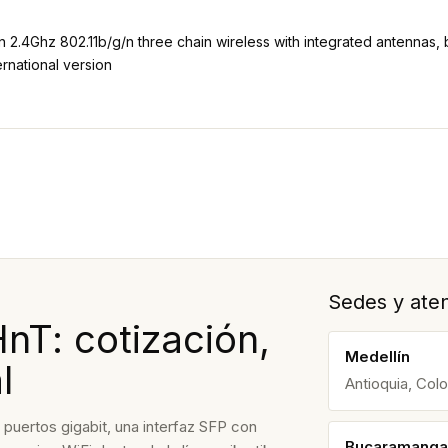
2.4Ghz 802.11b/g/n three chain wireless with integrated antennas, bu
rnational version
Sedes y aten
T: cotización,
Medellín
l
Antioquia, Col
ertos gigabit, una interfaz SFP con
Bucaramanga