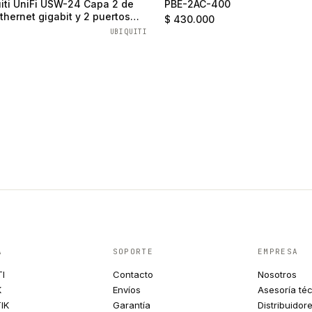
iti UniFi USW-24 Capa 2 de
PBE-2AC-400
thernet gigabit y 2 puertos
$ 430.000
UBIQUITI
A
SOPORTE
EMPRESA
TI
Contacto
Nosotros
K
Envíos
Asesoría té
IK
Garantía
Distribuidor