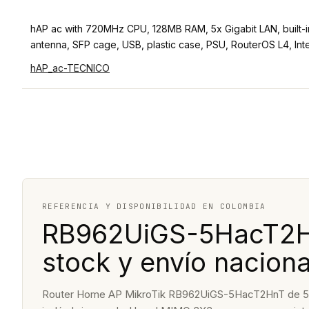
hAP ac with 720MHz CPU, 128MB RAM, 5x Gigabit LAN, built-in 
antenna, SFP cage, USB, plastic case, PSU, RouterOS L4, Inte
hAP_ac-TECNICO
REFERENCIA Y DISPONIBILIDAD EN COLOMBIA
RB962UiGS-5HacT2Hn
stock y envío naciona
Router Home AP MikroTik RB962UiGS-5HacT2HnT de 5 pu