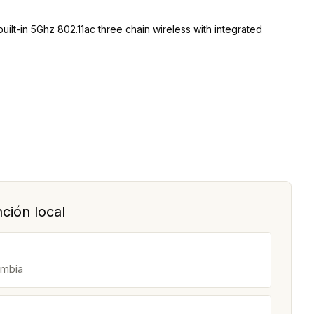
ilt-in 5Ghz 802.11ac three chain wireless with integrated
ción local
ombia