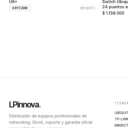
U6+
Switch Ubiqu
24 puertos e
COTIZAR
UBIQUITI
SFP
$ 1.138.000
LPinnova
.
TIEND
UBIQUI
Distribuidor de equipos profesionales de
TP-LIN
networking. Stock, soporte y garantía oficial
MIKROT