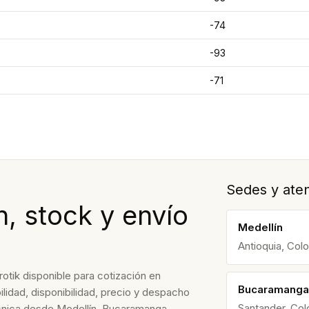
-74
-93
-71
Sedes y aten
, stock y envío
Medellín
Antioquia, Col
otik disponible para cotización en
Bucaramanga
lidad, disponibilidad, precio y despacho
Santander, Co
écnica desde Medellín, Bucaramanga,