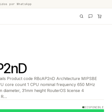
idos por WhatsApp
P2nD
etails Product code RBcAP2nD Architecture MIPSBE
 core count 1 CPU nominal frequency 650 MHz
 diameter, 31mm height RouterOS license 4
m R…
DISPONIBLE