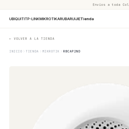
Envíos a toda Co
UBIQUITI
TP-LINK
MIKROTIK
ARUBA
RUIJIE
Tienda
← VOLVER A LA TIENDA
INICIO
TIENDA
MIKROTIK
RBCAP2ND