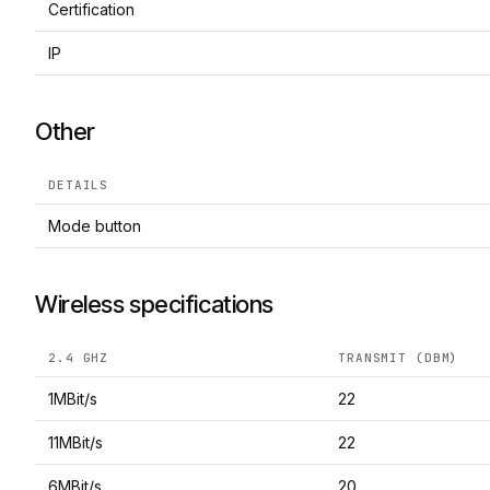
Certification
IP
Other
DETAILS
Mode button
Wireless specifications
2.4 GHZ
TRANSMIT (DBM)
1MBit/s
22
11MBit/s
22
6MBit/s
20