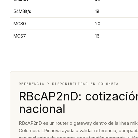
54MBit/s
18
MCS0
20
MCS7
16
REFERENCIA Y DISPONIBILIDAD EN COLOMBIA
RBcAP2nD: cotización
nacional
RBcAP2nD es un router o gateway dentro de la línea mikr
Colombia. LPinnova ayuda a validar referencia, compatibi
nacional antes de comprar, con atención comercial y t