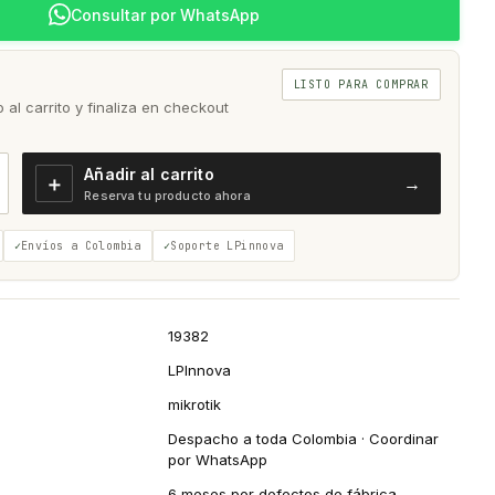
Consultar por WhatsApp
LISTO PARA COMPRAR
al carrito y finaliza en checkout
Añadir al carrito
＋
→
Reserva tu producto ahora
Envíos a Colombia
Soporte LPinnova
19382
LPInnova
mikrotik
Despacho a toda Colombia · Coordinar
por WhatsApp
6 meses por defectos de fábrica