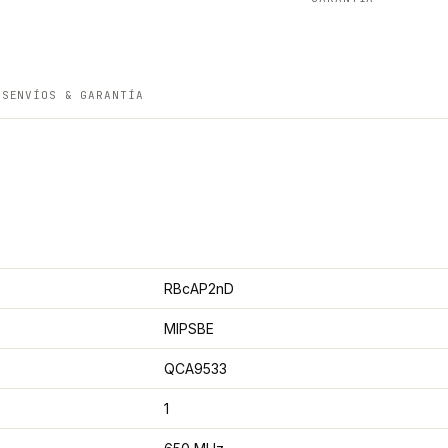
ES
ENVÍOS & GARANTÍA
RBcAP2nD
MIPSBE
QCA9533
1