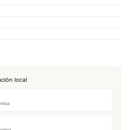
ción local
ombia
lombia