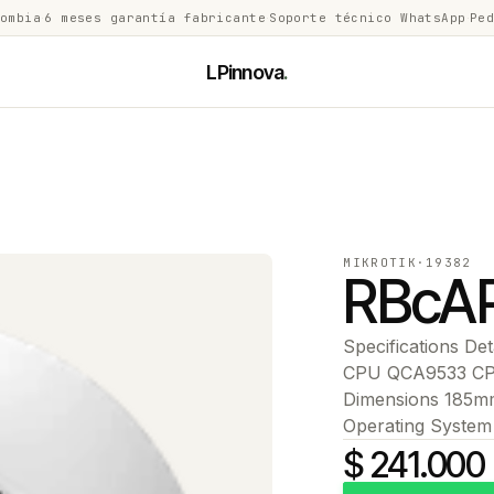
lombia
·
6 meses garantía fabricante
·
Soporte técnico WhatsApp
·
Ped
LPinnova
.
MIKROTIK
·
19382
RBcA
Specifications D
CPU QCA9533 CPU
Dimensions 185mm
Operating Syste
$ 241.000