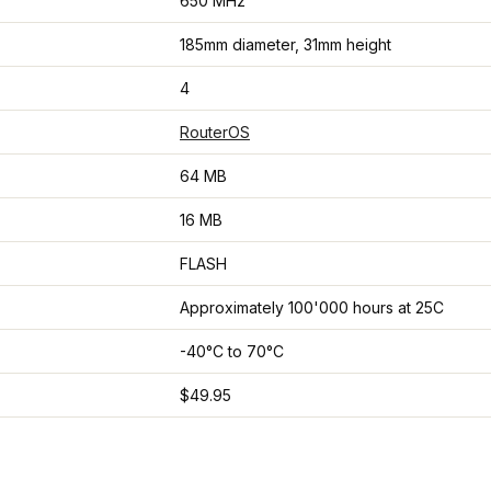
650 MHz
185mm diameter, 31mm height
4
RouterOS
64 MB
16 MB
FLASH
Approximately 100'000 hours at 25C
-40°C to 70°C
$49.95