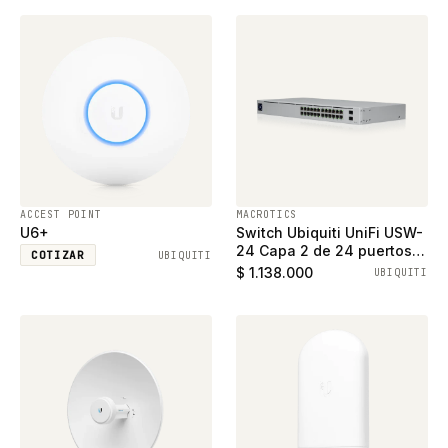
ACCEST POINT
MACROTICS
U6+
Switch Ubiquiti UniFi USW-
24 Capa 2 de 24 puertos
COTIZAR
UBIQUITI
ethernet gigabit y 2
$ 1.138.000
UBIQUITI
puertos SFP