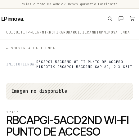
Envíos a toda Colombia
·
6 meses garantía fabricante
·
·
LPinnova
.
UBIQUITI
TP-LINK
MIKROTIK
ARUBA
RUIJIE
CAMBIUM
MIMOSA
TENDA
← VOLVER A LA TIENDA
RBCAPGI-5ACD2ND WI-FI PUNTO DE ACCESO
INICIO
TIENDA
MIKROTIK RBCAPGI-5ACD2ND CAP AC, 2 X GBIT
Imagen no disponible
19413
RBCAPGI-5ACD2ND WI-FI
PUNTO DE ACCESO