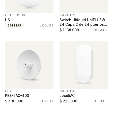
ACCEST POINT
MACROTICS
U6+
Switch Ubiquiti UniFi USW-
24 Capa 2 de 24 puertos
COTIZAR
UBIQUITI
ethernet gigabit y 2
$ 1.138.000
UBIQUITI
puertos SFP
LEPA
MACROTICS
PBE-2AC-400
Loco5AC
$ 430.000
$ 225.000
UBIQUITI
UBIQUITI