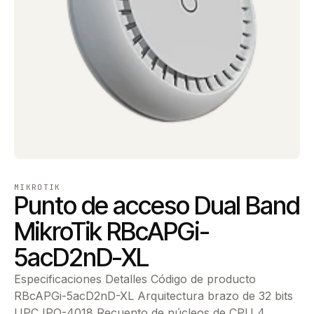
MIKROTIK
Punto de acceso Dual Band
MikroTik RBcAPGi-
5acD2nD-XL
Especificaciones Detalles Código de producto
RBcAPGi-5acD2nD-XL Arquitectura brazo de 32 bits
UPC IPQ-4018 Recuento de núcleos de CPU 4