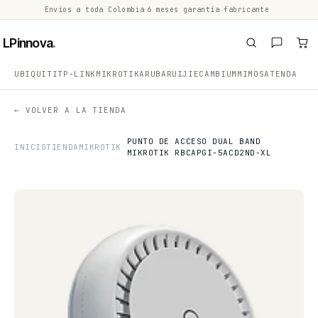
Envíos a toda Colombia
·
6 meses garantía fabricante
·
·
LPinnova
.
UBIQUITI
TP-LINK
MIKROTIK
ARUBA
RUIJIE
CAMBIUM
MIMOSA
TENDA
← VOLVER A LA TIENDA
PUNTO DE ACCESO DUAL BAND
INICIO
TIENDA
MIKROTIK
MIKROTIK RBCAPGI-5ACD2ND-XL