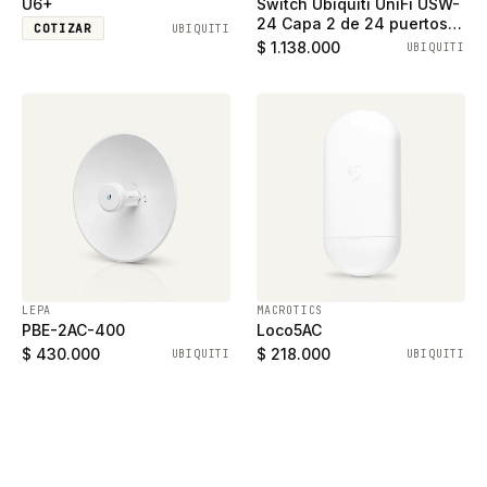
U6+
Switch Ubiquiti UniFi USW-
24 Capa 2 de 24 puertos
COTIZAR
UBIQUITI
ethernet gigabit y 2
$ 1.138.000
UBIQUITI
puertos SFP
LEPA
MACROTICS
PBE-2AC-400
Loco5AC
$ 430.000
$ 218.000
UBIQUITI
UBIQUITI