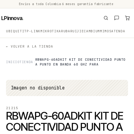
Envíos a toda Colombia
·
6 meses garantía fabricante
·
·
LPinnova
.
UBIQUITI
TP-LINK
MIKROTIK
ARUBA
RUIJIE
CAMBIUM
MIMOSA
TENDA
← VOLVER A LA TIENDA
RBWAPG-60ADKIT KIT DE CONECTIVIDAD PUNTO
INICIO
TIENDA
A PUNTO EN BANDA 60 GHZ PARA
Imagen no disponible
21215
RBWAPG-60ADKIT KIT DE
CONECTIVIDAD PUNTO A