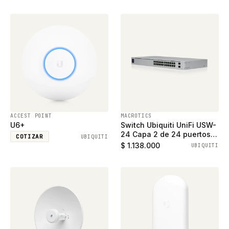
ACCEST POINT
MACROTICS
U6+
Switch Ubiquiti UniFi USW-
24 Capa 2 de 24 puertos
COTIZAR
UBIQUITI
ethernet gigabit y 2
$ 1.138.000
UBIQUITI
puertos SFP