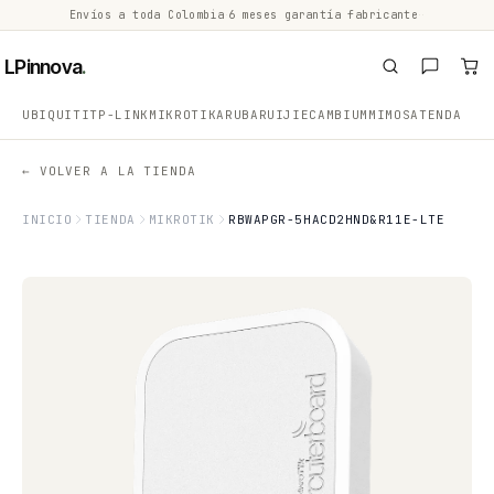
Envíos a toda Colombia
·
6 meses garantía fabricante
·
·
LPinnova
.
UBIQUITI
TP-LINK
MIKROTIK
ARUBA
RUIJIE
CAMBIUM
MIMOSA
TENDA
← VOLVER A LA TIENDA
INICIO
TIENDA
MIKROTIK
RBWAPGR-5HACD2HND&R11E-LTE