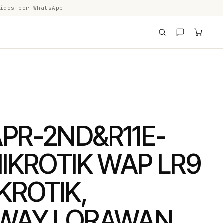
idos por WhatsApp
PR-2ND&R11E-
IKROTIK WAP LR9
KROTIK,
WAY LORAWAN