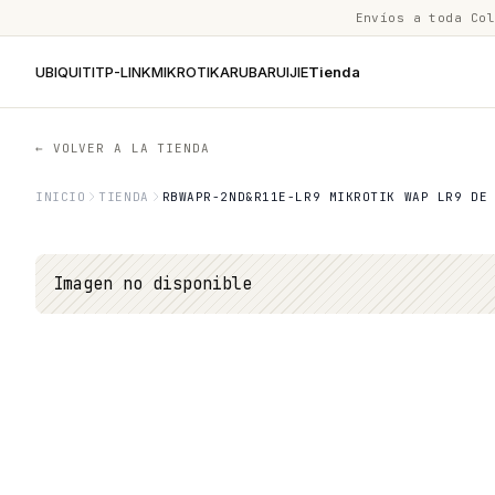
Envíos a toda Co
UBIQUITI
TP-LINK
MIKROTIK
ARUBA
RUIJIE
Tienda
← VOLVER A LA TIENDA
INICIO
TIENDA
RBWAPR-2ND&R11E-LR9 MIKROTIK WAP LR9 DE
Imagen no disponible