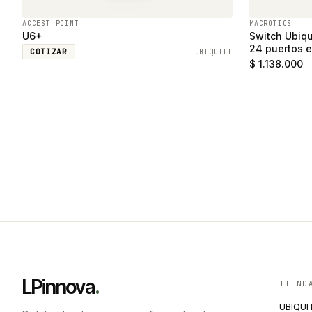
ACCEST POINT
MACROTICS
U6+
Switch Ubiqu
24 puertos e
COTIZAR
UBIQUITI
SFP
$ 1.138.000
LPinnova
.
TIEND
UBIQUI