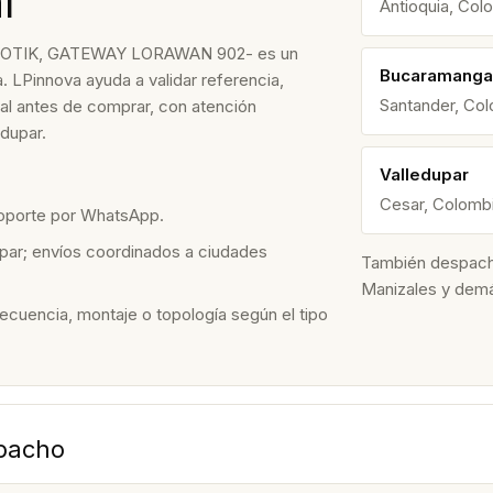
l
Antioquia, Col
OTIK, GATEWAY LORAWAN 902- es un
Bucaramanga
. LPinnova ayuda a validar referencia,
Santander, Co
nal antes de comprar, con atención
dupar.
Valledupar
Cesar, Colomb
soporte por WhatsApp.
par; envíos coordinados a ciudades
También despacham
Manizales y dem
recuencia, montaje o topología según el tipo
spacho