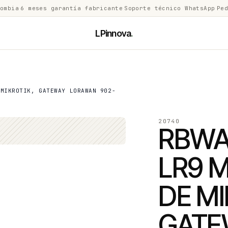
lombia
·
6 meses garantía fabricante
·
Soporte técnico WhatsApp
·
Ped
LPinnova
.
 MIKROTIK, GATEWAY LORAWAN 902-
20740
RBWA
LR9 M
DE MI
GATE