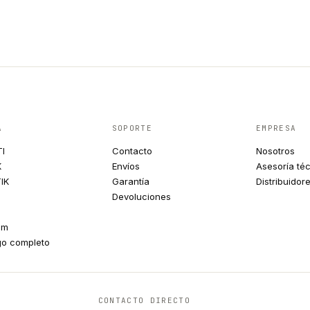
A
SOPORTE
EMPRESA
TI
Contacto
Nosotros
K
Envíos
Asesoría té
IK
Garantía
Distribuidor
Devoluciones
um
go completo
CONTACTO DIRECTO