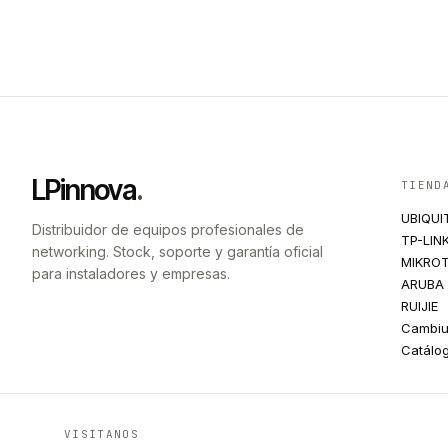
LPinnova
.
TIEND
UBIQUI
Distribuidor de equipos profesionales de
TP-LIN
networking. Stock, soporte y garantía oficial
MIKROT
para instaladores y empresas.
ARUBA
RUIJIE
Cambi
Catálo
VISITANOS