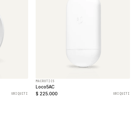
MACROTICS
Loco5AC
$ 225.000
UBIQUITI
UBIQUITI