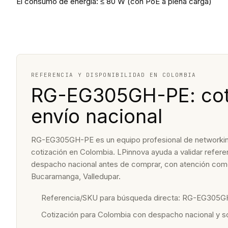
El consumo de energía: ≤ 80 W (con PoE a plena carga)
REFERENCIA Y DISPONIBILIDAD EN COLOMBIA
RG-EG305GH-PE: coti
envío nacional
RG-EG305GH-PE es un equipo profesional de networking d
cotización en Colombia. LPinnova ayuda a validar referenc
despacho nacional antes de comprar, con atención come
Bucaramanga, Valledupar.
Referencia/SKU para búsqueda directa: RG-EG305G
Cotización para Colombia con despacho nacional y 