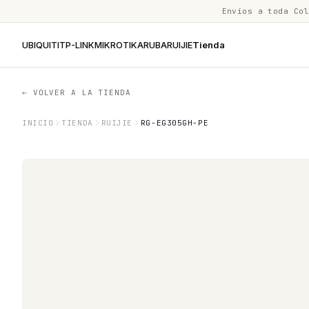
Envíos a toda Co
UBIQUITI
TP-LINK
MIKROTIK
ARUBA
RUIJIE
Tienda
← VOLVER A LA TIENDA
INICIO
TIENDA
RUIJIE
RG-EG305GH-PE