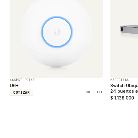
ACCEST POINT
MACROTICS
U6+
Switch Ubiqu
24 puertos e
COTIZAR
UBIQUITI
SFP
$ 1.138.000