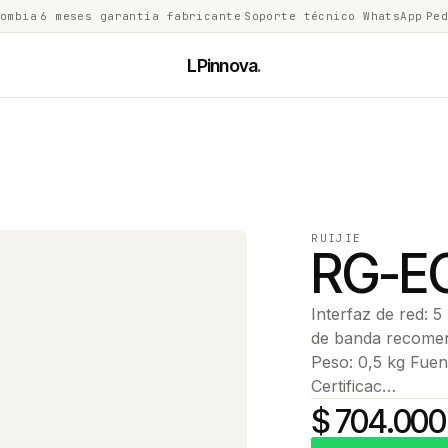
lombia
·
6 meses garantía fabricante
·
Soporte técnico WhatsApp
·
Ped
LPinnova
.
RUIJIE
RG-E
Interfaz de red:
de banda recomen
Peso: 0,5 kg Fue
Certificac…
$ 704.000