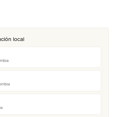
ción local
ombia
lombia
ia