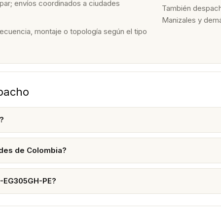
par; envíos coordinados a ciudades
También despacham
Manizales y dem
recuencia, montaje o topología según el tipo
spacho
?
ades de Colombia?
RG-EG305GH-PE?