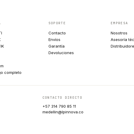
A
SOPORTE
EMPRESA
TI
Contacto
Nosotros
K
Envíos
Asesoría té
IK
Garantía
Distribuidor
Devoluciones
um
go completo
CONTACTO DIRECTO
+57 314 790 85 11
medellin@lpinnova.co