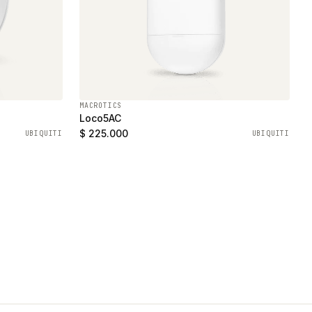
MACROTICS
Loco5AC
$ 225.000
UBIQUITI
UBIQUITI