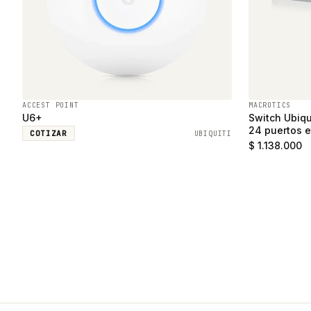
ACCEST POINT
MACROTICS
U6+
Switch Ubiqu
24 puertos e
COTIZAR
UBIQUITI
SFP
$ 1.138.000