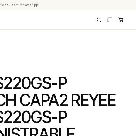
idos por WhatsApp
S220GS-P
CH CAPA2 REYEE
S220GS-P
NISTRABLE