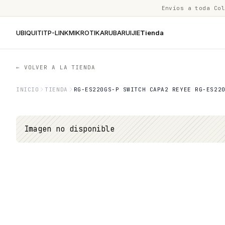
Envíos a toda Co
UBIQUITI
TP-LINK
MIKROTIK
ARUBA
RUIJIE
Tienda
← VOLVER A LA TIENDA
INICIO
TIENDA
RG-ES220GS-P SWITCH CAPA2 REYEE RG-ES22
Imagen no disponible