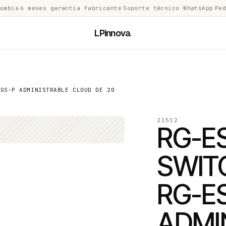
lombia
·
6 meses garantía fabricante
·
Soporte técnico WhatsApp
·
Ped
LPinnova
.
0GS-P ADMINISTRABLE CLOUD DE 20
21512
RG-E
SWIT
RG-E
ADMI