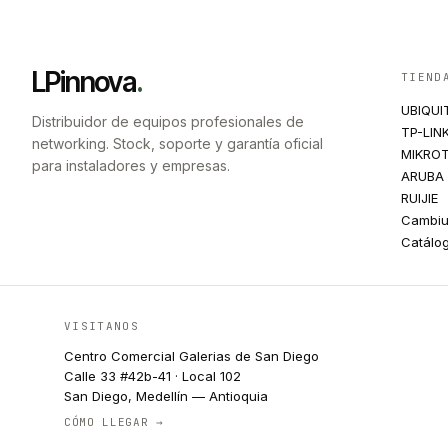
LPinnova
.
TIEND
UBIQUI
Distribuidor de equipos profesionales de
TP-LIN
networking. Stock, soporte y garantía oficial
MIKROT
para instaladores y empresas.
ARUBA
RUIJIE
Cambi
Catálo
VISITANOS
Centro Comercial Galerias de San Diego
Calle 33 #42b-41 · Local 102
San Diego, Medellín — Antioquia
CÓMO LLEGAR →