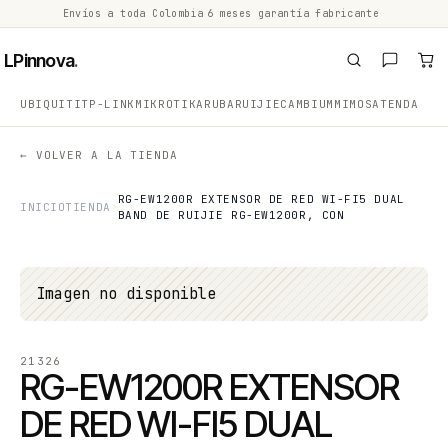
Envíos a toda Colombia
·
6 meses garantía fabricante
·
·
LPinnova
.
UBIQUITI
TP-LINK
MIKROTIK
ARUBA
RUIJIE
CAMBIUM
MIMOSA
TENDA
← VOLVER A LA TIENDA
RG-EW1200R EXTENSOR DE RED WI-FI5 DUAL
INICIO
TIENDA
BAND DE RUIJIE RG-EW1200R, CON
Imagen no disponible
21326
RG-EW1200R EXTENSOR
DE RED WI-FI5 DUAL