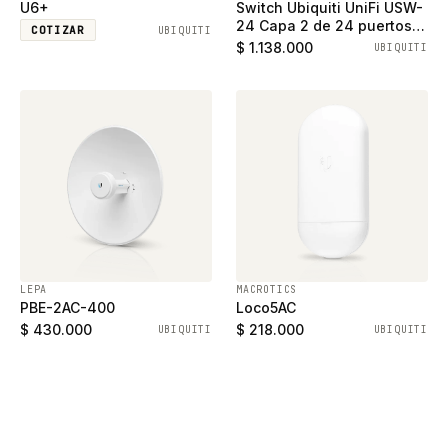
U6+
Switch Ubiquiti UniFi USW-
24 Capa 2 de 24 puertos
COTIZAR
UBIQUITI
ethernet gigabit y 2
$ 1.138.000
UBIQUITI
puertos SFP
LEPA
MACROTICS
PBE-2AC-400
Loco5AC
$ 430.000
$ 218.000
UBIQUITI
UBIQUITI