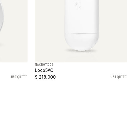
MACROTICS
Loco5AC
$ 218.000
UBIQUITI
UBIQUITI