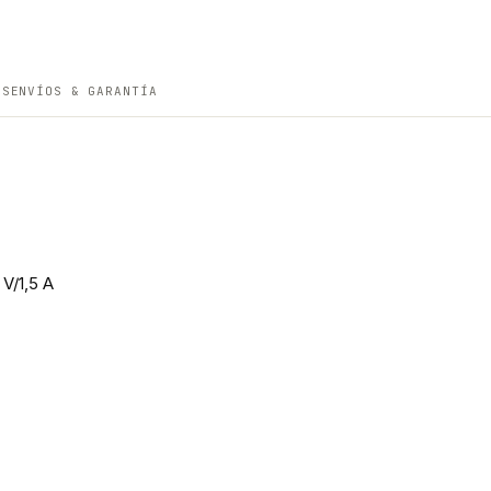
ES
ENVÍOS & GARANTÍA
V/1,5 A