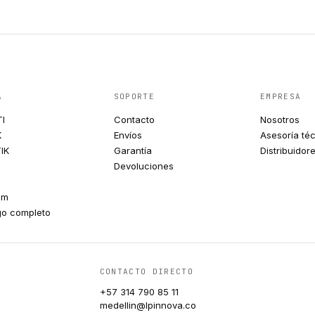
A
SOPORTE
EMPRESA
TI
Contacto
Nosotros
K
Envíos
Asesoría té
IK
Garantía
Distribuidor
Devoluciones
um
go completo
CONTACTO DIRECTO
+57 314 790 85 11
medellin@lpinnova.co