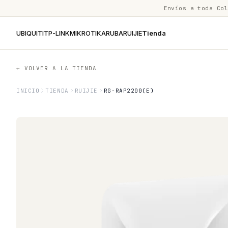
Envíos a toda Co
UBIQUITI
TP-LINK
MIKROTIK
ARUBA
RUIJIE
Tienda
← VOLVER A LA TIENDA
INICIO
TIENDA
RUIJIE
RG-RAP2200(E)