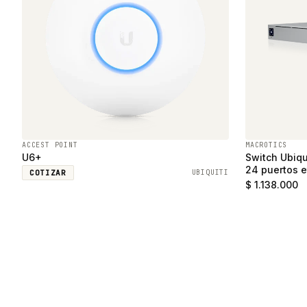
ACCEST POINT
MACROTICS
U6+
Switch Ubiqu
24 puertos e
COTIZAR
UBIQUITI
SFP
$ 1.138.000