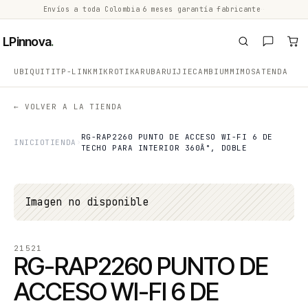
Envíos a toda Colombia
·
6 meses garantía fabricante
·
·
LPinnova
.
UBIQUITI
TP-LINK
MIKROTIK
ARUBA
RUIJIE
CAMBIUM
MIMOSA
TENDA
← VOLVER A LA TIENDA
RG-RAP2260 PUNTO DE ACCESO WI-FI 6 DE
INICIO
TIENDA
TECHO PARA INTERIOR 360Â°, DOBLE
Imagen no disponible
21521
RG-RAP2260 PUNTO DE
ACCESO WI-FI 6 DE