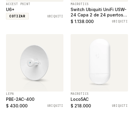
ACCEST POINT
MACROTICS
U6+
Switch Ubiquiti UniFi USW-
24 Capa 2 de 24 puertos
COTIZAR
UBIQUITI
ethernet gigabit y 2
$ 1.138.000
UBIQUITI
puertos SFP
LEPA
MACROTICS
PBE-2AC-400
Loco5AC
$ 430.000
$ 218.000
UBIQUITI
UBIQUITI