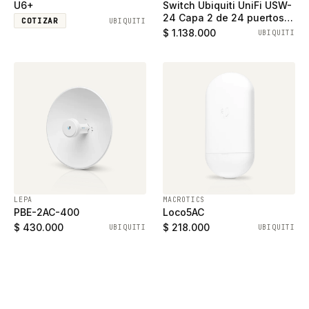
U6+
Switch Ubiquiti UniFi USW-
24 Capa 2 de 24 puertos
COTIZAR
UBIQUITI
ethernet gigabit y 2
$ 1.138.000
UBIQUITI
puertos SFP
LEPA
MACROTICS
PBE-2AC-400
Loco5AC
$ 430.000
$ 218.000
UBIQUITI
UBIQUITI