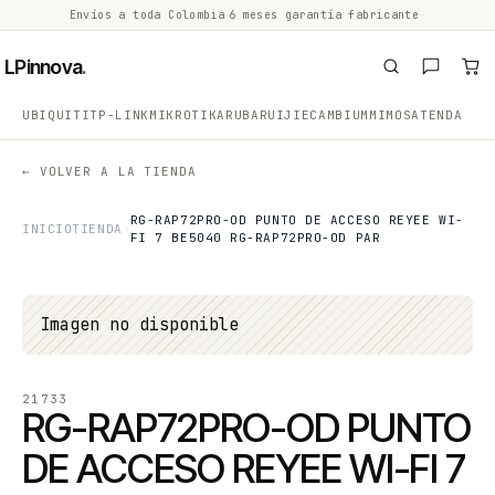
Envíos a toda Colombia
·
6 meses garantía fabricante
·
·
LPinnova
.
UBIQUITI
TP-LINK
MIKROTIK
ARUBA
RUIJIE
CAMBIUM
MIMOSA
TENDA
← VOLVER A LA TIENDA
RG-RAP72PRO-OD PUNTO DE ACCESO REYEE WI-
INICIO
TIENDA
FI 7 BE5040 RG-RAP72PRO-OD PAR
Imagen no disponible
21733
RG-RAP72PRO-OD PUNTO
DE ACCESO REYEE WI-FI 7