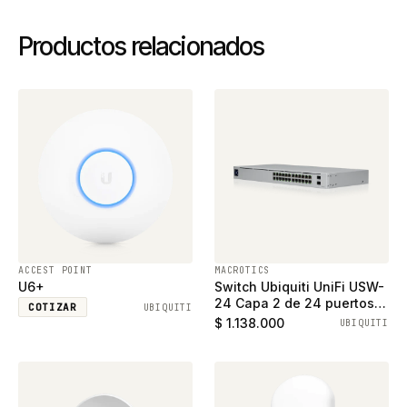
Productos relacionados
ACCEST POINT
MACROTICS
U6+
Switch Ubiquiti UniFi USW-
24 Capa 2 de 24 puertos
COTIZAR
UBIQUITI
ethernet gigabit y 2
$ 1.138.000
UBIQUITI
puertos SFP