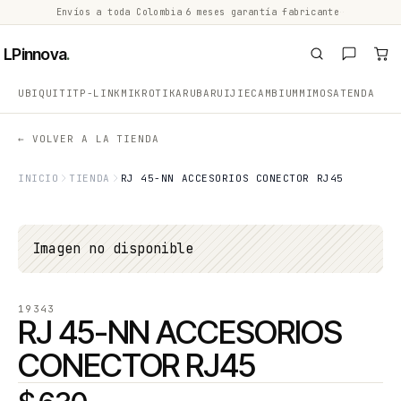
Envíos a toda Colombia
·
6 meses garantía fabricante
·
·
LPinnova
.
UBIQUITI
TP-LINK
MIKROTIK
ARUBA
RUIJIE
CAMBIUM
MIMOSA
TENDA
← VOLVER A LA TIENDA
INICIO
TIENDA
RJ 45-NN ACCESORIOS CONECTOR RJ45
Imagen no disponible
19343
RJ 45-NN ACCESORIOS
CONECTOR RJ45