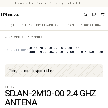
Envíos a toda Colombia
·
6 meses garantía fabricante
·
·
LPinnova
.
UBIQUITI
TP-LINK
MIKROTIK
ARUBA
RUIJIE
CAMBIUM
MIMOSA
TENDA
← VOLVER A LA TIENDA
SD.AN-2M10-00 2.4 GHZ ANTENA
INICIO
TIENDA
OMNIDIRECCIONAL, SUPER COBERTURA 360 GRAD
Imagen no disponible
21327
SD.AN-2M10-00 2.4 GHZ
ANTENA