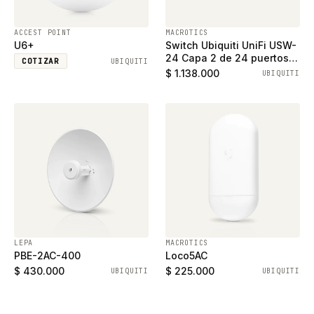
ACCEST POINT
MACROTICS
U6+
Switch Ubiquiti UniFi USW-
24 Capa 2 de 24 puertos
COTIZAR
UBIQUITI
ethernet gigabit y 2
$ 1.138.000
UBIQUITI
puertos SFP
LEPA
MACROTICS
PBE-2AC-400
Loco5AC
$ 430.000
$ 225.000
UBIQUITI
UBIQUITI