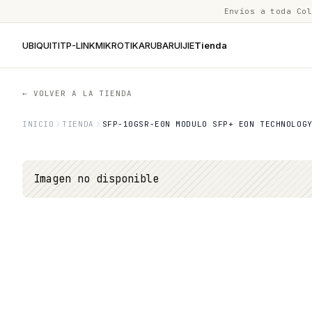
Envíos a toda Co
UBIQUITI
TP-LINK
MIKROTIK
ARUBA
RUIJIE
Tienda
← VOLVER A LA TIENDA
INICIO
TIENDA
SFP-10GSR-E0N MODULO SFP+ EON TECHNOLOG
Imagen no disponible