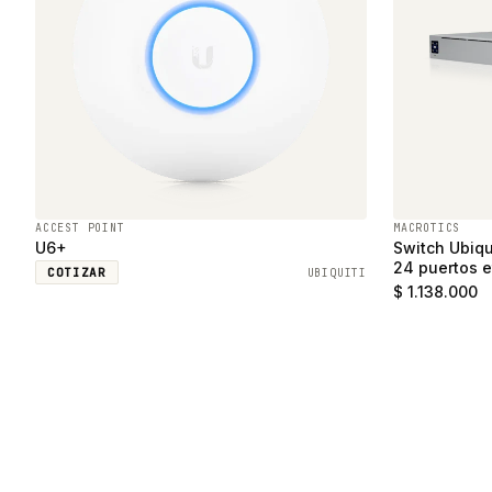
ACCEST POINT
MACROTICS
U6+
Switch Ubiqu
24 puertos e
COTIZAR
UBIQUITI
SFP
$ 1.138.000