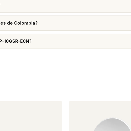
?
des de Colombia?
SFP-10GSR-E0N?