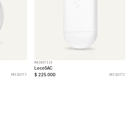
MACROTICS
Loco5AC
$ 225.000
UBIQUITI
UBIQUITI