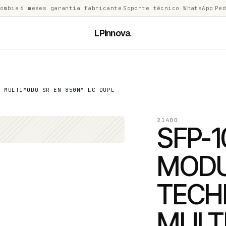
lombia
·
6 meses garantía fabricante
·
Soporte técnico WhatsApp
·
Ped
LPinnova
.
Y MULTIMODO SR EN 850NM LC DUPL
21400
SFP-
MODU
TECH
MULT