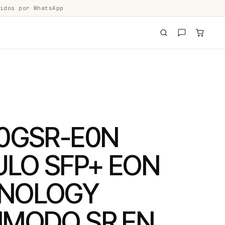
idos por WhatsApp
10GSR-E0N
LO SFP+ EON
NOLOGY
IMODO SR EN