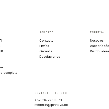
A
SOPORTE
EMPRESA
TI
Contacto
Nosotros
K
Envíos
Asesoría té
IK
Garantía
Distribuidor
Devoluciones
um
go completo
CONTACTO DIRECTO
+57 314 790 85 11
medellin@lpinnova.co