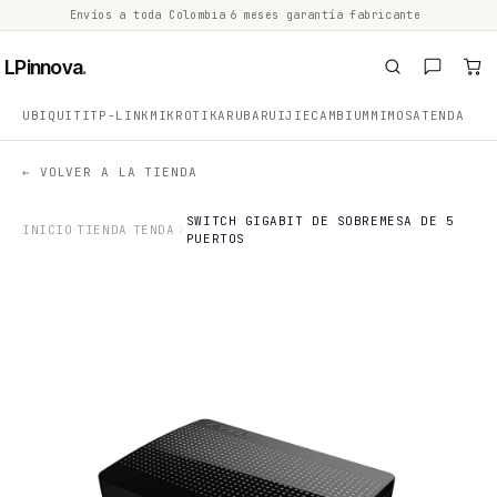
Envíos a toda Colombia
·
6 meses garantía fabricante
·
·
LPinnova
.
UBIQUITI
TP-LINK
MIKROTIK
ARUBA
RUIJIE
CAMBIUM
MIMOSA
TENDA
← VOLVER A LA TIENDA
SWITCH GIGABIT DE SOBREMESA DE 5
INICIO
TIENDA
TENDA
PUERTOS