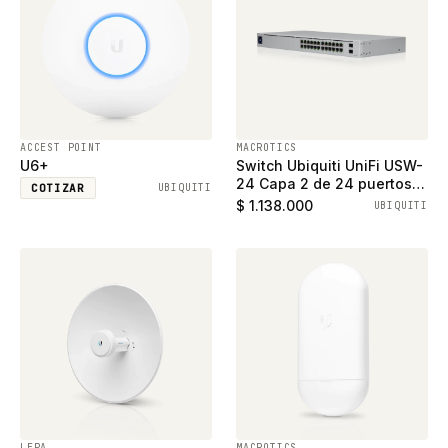
ACCEST POINT
MACROTICS
U6+
Switch Ubiquiti UniFi USW-
24 Capa 2 de 24 puertos
COTIZAR
UBIQUITI
ethernet gigabit y 2
$ 1.138.000
UBIQUITI
puertos SFP
LEPA
MACROTICS