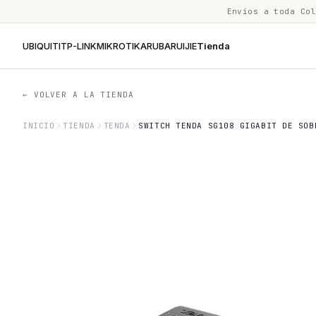
Envíos a toda Co
UBIQUITI
TP-LINK
MIKROTIK
ARUBA
RUIJIE
Tienda
← VOLVER A LA TIENDA
INICIO
TIENDA
TENDA
SWITCH TENDA SG108 GIGABIT DE SOB