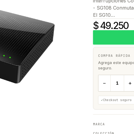
interrupciones C
- SG108 Conmutad
El SG10…
$ 49.250
COMPRA RÁPIDA
Agrega este equipo 
seguro.
−
+
Checkout seguro
MARCA
COLECCIÓN