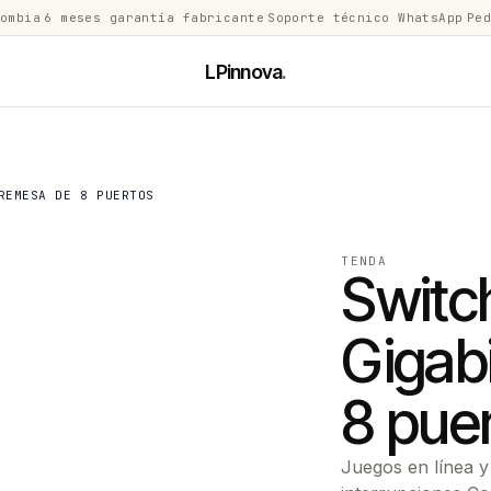
lombia
·
6 meses garantía fabricante
·
Soporte técnico WhatsApp
·
Ped
LPinnova
.
REMESA DE 8 PUERTOS
TENDA
Switc
Gigab
8 pue
Juegos en línea y 