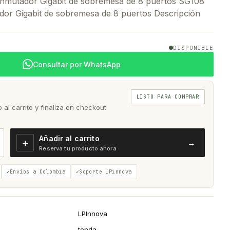
onmutador Gigabit de sobremesa de 8 puertos SG108
or Gigabit de sobremesa de 8 puertos Descripción
DISPONIBLE
Consultar por WhatsApp
LISTO PARA COMPRAR
al carrito y finaliza en checkout
Añadir al carrito
＋
→
Reserva tu producto ahora
Envíos a Colombia
Soporte LPinnova
LPInnova
tenda