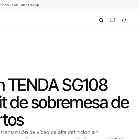
idos por WhatsApp
h TENDA SG108
it de sobremesa de
rtos
transmisión de vídeo de alta definición sin