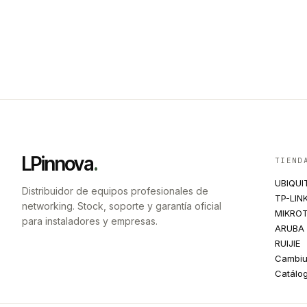
LPinnova
.
TIEND
UBIQUI
Distribuidor de equipos profesionales de
TP-LIN
networking. Stock, soporte y garantía oficial
MIKROT
para instaladores y empresas.
ARUBA
RUIJIE
Cambi
Catálo