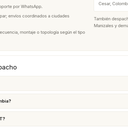
Cesar, Colomb
soporte por WhatsApp.
par; envíos coordinados a ciudades
También despacham
Manizales y dem
recuencia, montaje o topología según el tipo
spacho
mbia?
XT?