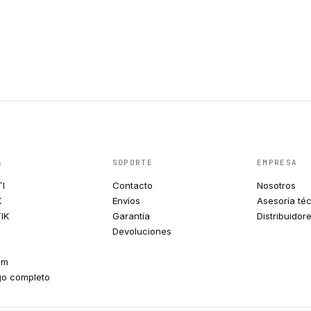
A
SOPORTE
EMPRESA
TI
Contacto
Nosotros
K
Envíos
Asesoría té
IK
Garantía
Distribuidor
Devoluciones
um
go completo