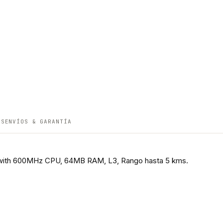
ES
ENVÍOS & GARANTÍA
a with 600MHz CPU, 64MB RAM, L3, Rango hasta 5 kms.