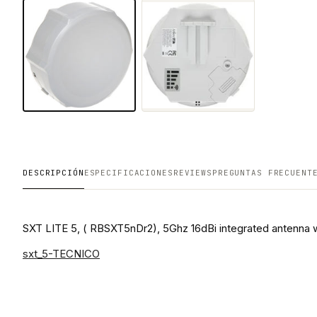
DESCRIPCIÓN
ESPECIFICACIONES
REVIEWS
PREGUNTAS FRECUENT
SXT LITE 5, ( RBSXT5nDr2), 5Ghz 16dBi integrated antenn
sxt_5-TECNICO