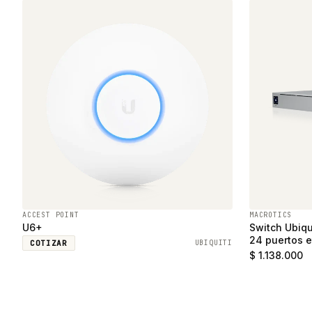
ACCEST POINT
MACROTICS
U6+
Switch Ubiqu
24 puertos e
COTIZAR
UBIQUITI
SFP
$ 1.138.000