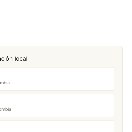
ción local
ombia
lombia