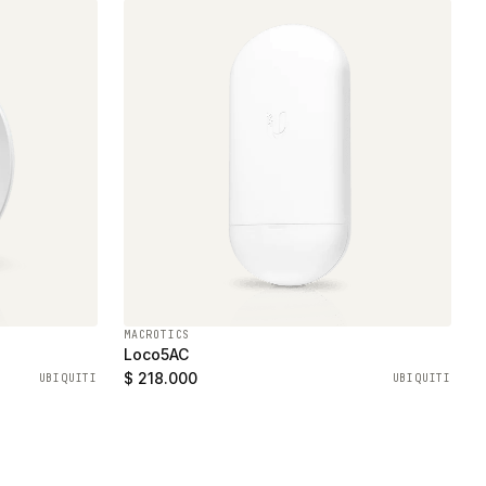
MACROTICS
Loco5AC
$ 218.000
UBIQUITI
UBIQUITI