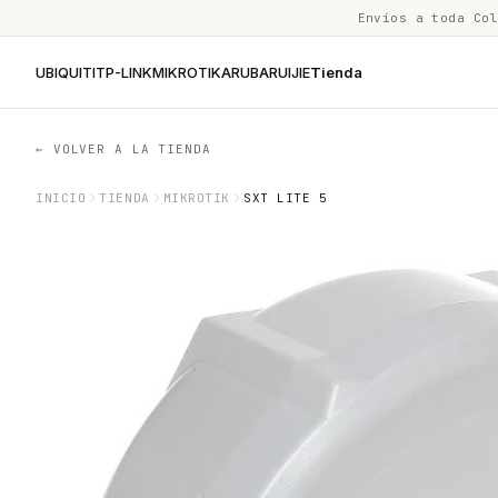
Envíos a toda Co
UBIQUITI
TP-LINK
MIKROTIK
ARUBA
RUIJIE
Tienda
← VOLVER A LA TIENDA
INICIO
TIENDA
MIKROTIK
SXT LITE 5