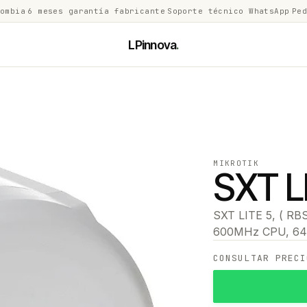
lombia
·
6 meses garantía fabricante
·
Soporte técnico WhatsApp
·
Ped
LPinnova
.
MIKROTIK
SXT L
SXT LITE 5, ( RB
600MHz CPU, 64M
CONSULTAR PRECI