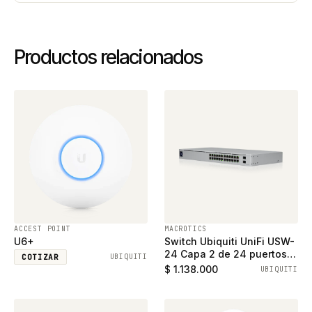
Productos relacionados
ACCEST POINT
MACROTICS
U6+
Switch Ubiquiti UniFi USW-
24 Capa 2 de 24 puertos
COTIZAR
UBIQUITI
ethernet gigabit y 2
$ 1.138.000
UBIQUITI
puertos SFP