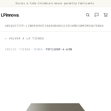
Envíos a toda Colombia
·
6 meses garantía fabricante
·
·
LPinnova
.
UBIQUITI
TP-LINK
MIKROTIK
ARUBA
RUIJIE
CAMBIUM
MIMOSA
TENDA
← VOLVER A LA TIENDA
INICIO
TIENDA
TENDA
TEF1105P-4-63W