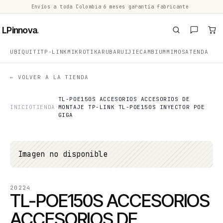
Envíos a toda Colombia
·
6 meses garantía fabricante
·
·
LPinnova
.
UBIQUITI
TP-LINK
MIKROTIK
ARUBA
RUIJIE
CAMBIUM
MIMOSA
TENDA
← VOLVER A LA TIENDA
TL-POE150S ACCESORIOS ACCESORIOS DE
INICIO
TIENDA
MONTAJE TP-LINK TL-POE150S INYECTOR POE
GIGA
Imagen no disponible
20224
TL-POE150S ACCESORIOS
ACCESORIOS DE