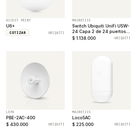
ACCEST POINT
MACROTICS
U6+
Switch Ubiquiti UniFi USW-
24 Capa 2 de 24 puertos
COTIZAR
UBIQUITI
ethernet gigabit y 2
$ 1.138.000
UBIQUITI
puertos SFP
LEPA
MACROTICS
PBE-2AC-400
Loco5AC
$ 430.000
$ 225.000
UBIQUITI
UBIQUITI