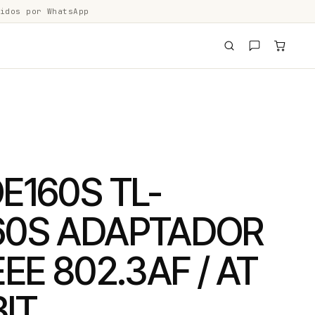
idos por WhatsApp
E160S TL-
60S ADAPTADOR
EEE 802.3AF / AT
IT