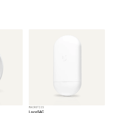
MACROTICS
Loco5AC