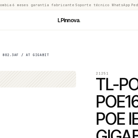
lombia
·
6 meses garantía fabricante
·
Soporte técnico WhatsApp
·
Ped
LPinnova
.
E 802.3AF / AT GIGABIT
21251
TL-PO
POE1
POE I
GIGAB