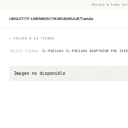
Envíos a toda Co
UBIQUITI
TP-LINK
MIKROTIK
ARUBA
RUIJIE
Tienda
← VOLVER A LA TIENDA
INICIO
TIENDA
TL-POE160S TL-POE160S ADAPTADOR POE IEE
Imagen no disponible