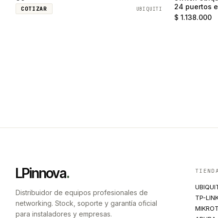
24 puertos e
COTIZAR
UBIQUITI
SFP
$ 1.138.000
LPinnova
.
TIEND
UBIQUI
Distribuidor de equipos profesionales de
TP-LIN
networking. Stock, soporte y garantía oficial
MIKROT
para instaladores y empresas.