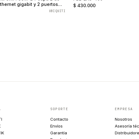
thernet gigabit y 2 puertos
$ 430.000
UBIQUITI
A
SOPORTE
EMPRESA
TI
Contacto
Nosotros
K
Envíos
Asesoría té
IK
Garantía
Distribuidor