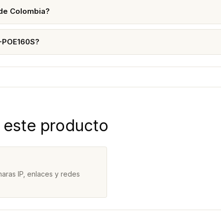
 de Colombia?
L-POE160S?
 este producto
aras IP, enlaces y redes