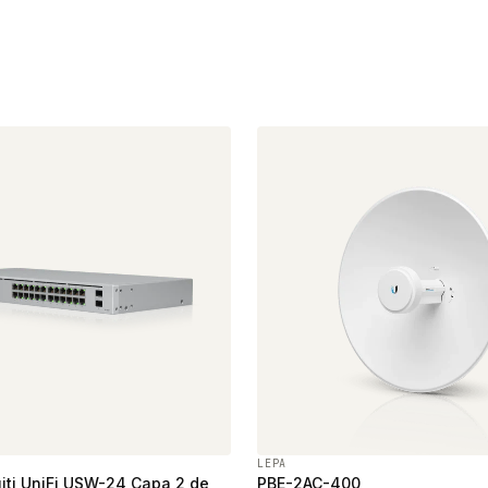
LEPA
iti UniFi USW-24 Capa 2 de
PBE-2AC-400