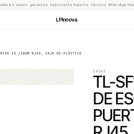
lombia
·
6 meses garantía fabricante
·
Soporte técnico WhatsApp
·
Ped
LPinnova
.
RTOS 10 /100M RJ45, CAJA DE PLÃSTICO
19362
TL-S
DE ES
PUERT
RJ45,