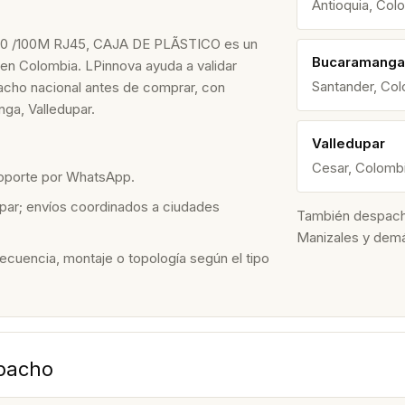
Antioquia, Col
 /100M RJ45, CAJA DE PLÃSTICO es un
Bucaramanga
 en Colombia. LPinnova ayuda a validar
Santander, Co
spacho nacional antes de comprar, con
ga, Valledupar.
Valledupar
Cesar, Colomb
soporte por WhatsApp.
par; envíos coordinados a ciudades
También despacham
Manizales y dem
recuencia, montaje o topología según el tipo
spacho