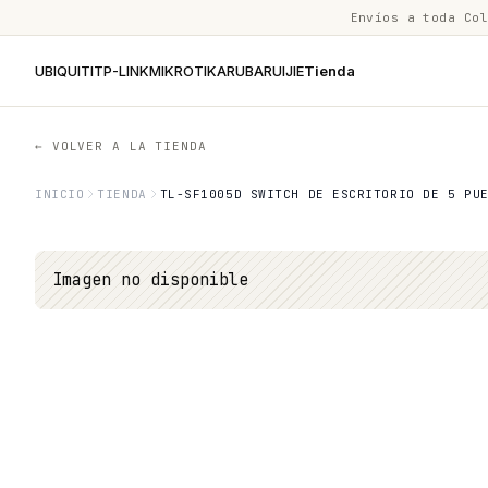
Envíos a toda Co
UBIQUITI
TP-LINK
MIKROTIK
ARUBA
RUIJIE
Tienda
← VOLVER A LA TIENDA
INICIO
TIENDA
TL-SF1005D SWITCH DE ESCRITORIO DE 5 PUE
Imagen no disponible