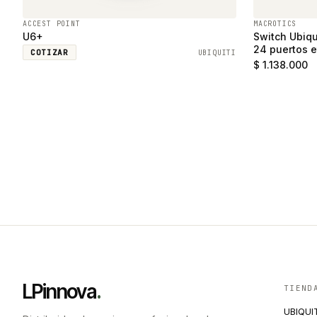
ACCEST POINT
MACROTICS
U6+
Switch Ubiqu
24 puertos e
COTIZAR
UBIQUITI
SFP
$ 1.138.000
LPinnova
.
TIEND
UBIQUI