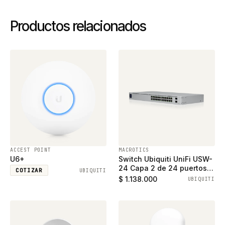
Productos relacionados
ACCEST POINT
MACROTICS
U6+
Switch Ubiquiti UniFi USW-
24 Capa 2 de 24 puertos
COTIZAR
UBIQUITI
ethernet gigabit y 2
$ 1.138.000
UBIQUITI
puertos SFP