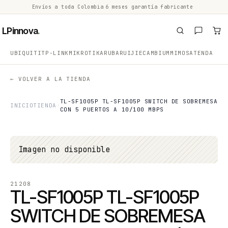
Envíos a toda Colombia
·
6 meses garantía fabricante
·
·
LPinnova
.
UBIQUITI
TP-LINK
MIKROTIK
ARUBA
RUIJIE
CAMBIUM
MIMOSA
TENDA
← VOLVER A LA TIENDA
TL-SF1005P TL-SF1005P SWITCH DE SOBREMESA
INICIO
TIENDA
CON 5 PUERTOS A 10/100 MBPS
Imagen no disponible
21208
TL-SF1005P TL-SF1005P
SWITCH DE SOBREMESA