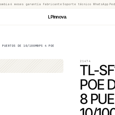
lombia
·
6 meses garantía fabricante
·
Soporte técnico WhatsApp
·
Ped
LPinnova
.
8 PUERTOS DE 10/100MBPS 4 POE
21474
TL-S
POE D
8 PU
10/10