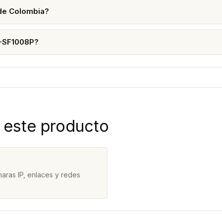
 de Colombia?
L-SF1008P?
 este producto
aras IP, enlaces y redes