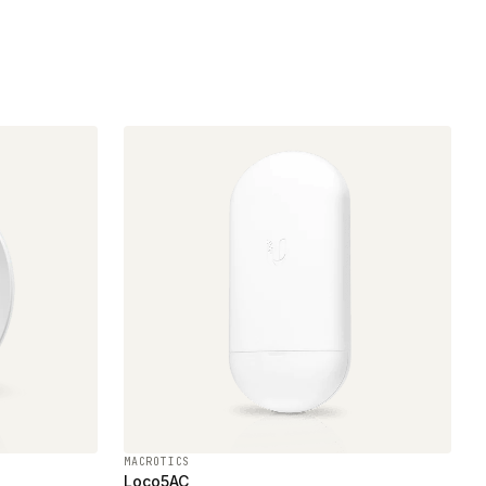
MACROTICS
Loco5AC