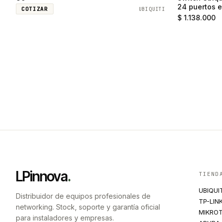
24 puertos e
COTIZAR
UBIQUITI
SFP
$ 1.138.000
LPinnova
.
TIEND
UBIQUI
Distribuidor de equipos profesionales de
TP-LIN
networking. Stock, soporte y garantía oficial
MIKROT
para instaladores y empresas.