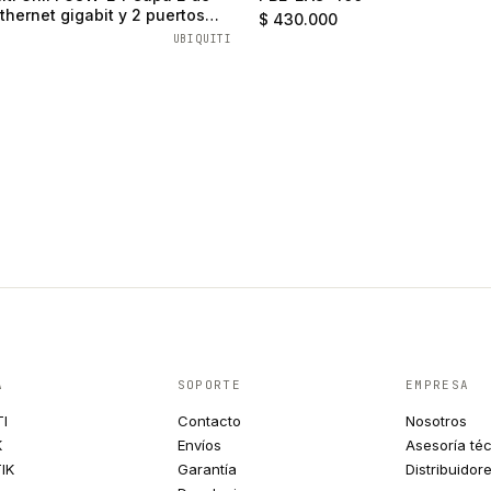
thernet gigabit y 2 puertos
$ 430.000
UBIQUITI
A
SOPORTE
EMPRESA
TI
Contacto
Nosotros
K
Envíos
Asesoría té
IK
Garantía
Distribuidor