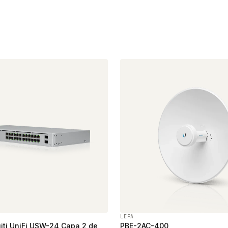
LEPA
iti UniFi USW-24 Capa 2 de
PBE-2AC-400