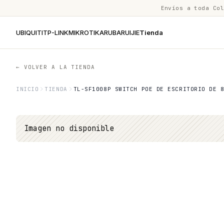
Envíos a toda Co
UBIQUITI
TP-LINK
MIKROTIK
ARUBA
RUIJIE
Tienda
← VOLVER A LA TIENDA
INICIO
TIENDA
TL-SF1008P SWITCH POE DE ESCRITORIO DE 
Imagen no disponible